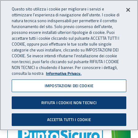
Accedi ai servizi online
For international visitors
Vai al menu principale
Vai al contenuto principale
Questo sito utilizza i cookie per migliorare i servizi e
ottimizzare l’esperienza di navigazione dell’utente. I cookie di
INAIL - Istituto Nazionale per 
natura tecnica sono indispensabili per permettere il corretto
Apri cerca
Apr
funzionamento del sito. Solo previo consenso dell’utente,
possono essere installati ulteriori tipologie di cookie. Puoi
Navigazione principale
accettare tutti i cookie cliccando sul pulsante ACCETTA TUTTI I
COOKIE, oppure puoi effettuare le tue scelte sulle singole
Navigazione - Ti trovi in:
Home
Inail comunica
Eventi
categorie che vuoi installare, cliccando su IMPOSTAZIONI DEI
COOKIE. Se invece intendi rifiutarne l’installazione dei cookie
non tecnici, puoi farlo cliccando sul pulsante RIFIUTA I COOKIE
NON TECNICI o chiudendo il banner. Per conoscere i dettagli,
20 maggio 2016
consulta la nostra
Informativa Privacy.
IMPOSTAZIONI DEI COOKIE
Convegno - I rischi di
genere, età e Tecnostress
RIFIUTA I COOKIE NON TECNICI
ACCETTA TUTTI I COOKIE
Convegno - I rischi di genere, età e Tecno