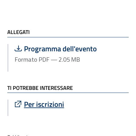
ALLEGATI e TI POTREBBE INTERESSARE
ALLEGATI
Scarica file:
Formato PDF — Dimensione 2.05 MB
Programma dell'evento
Formato PDF — 2.05 MB
TI POTREBBE INTERESSARE
Sito esterno : apre una nuova finestra
Per iscrizioni