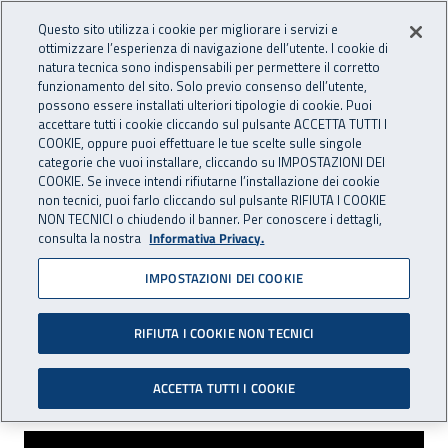
Accedi ai servizi online
For international visitors
Vai al menu principale
Vai al contenuto principale
Questo sito utilizza i cookie per migliorare i servizi e
ottimizzare l’esperienza di navigazione dell’utente. I cookie di
INAIL - Istituto Nazionale per 
natura tecnica sono indispensabili per permettere il corretto
Apri cerca
Apr
funzionamento del sito. Solo previo consenso dell’utente,
possono essere installati ulteriori tipologie di cookie. Puoi
Navigazione principale
accettare tutti i cookie cliccando sul pulsante ACCETTA TUTTI I
COOKIE, oppure puoi effettuare le tue scelte sulle singole
Navigazione - Ti trovi in:
Home
Inail comunica
Eventi
categorie che vuoi installare, cliccando su IMPOSTAZIONI DEI
COOKIE. Se invece intendi rifiutarne l’installazione dei cookie
non tecnici, puoi farlo cliccando sul pulsante RIFIUTA I COOKIE
NON TECNICI o chiudendo il banner. Per conoscere i dettagli,
dal 17 al 22 maggio 2016
consulta la nostra
Informativa Privacy.
IMPOSTAZIONI DEI COOKIE
“HEROpean Fencers 2016”
- Campionato Europeo di
RIFIUTA I COOKIE NON TECNICI
Scherma Paralimpica
ACCETTA TUTTI I COOKIE
“HEROpean Fencers 2016” - Campionato 