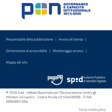
Menu di servizio
Sito interno - Apre in una nuova finestr
Sito interno - Apre
Responsabile della pubblicazione
Avviso all’utenza
Sito interno - Apre in una nuova finestra
Sito interno - Apre
Dichiarazione di accessibilità
Monitoraggio accessi
Sito interno - Apre nella stessa finestra
Mappa del sito
© 2026 Inail - Istituto Nazionale per l'Assicurazione contro gli
Infortuni sul Lavoro - Codice fiscale 01165400589 - P. IVA
00968951004
Apre
Social media policy