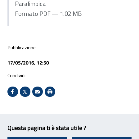
Paralimpica
Formato PDF — 1.02 MB
Condivisione social
Pubblicazione
17/05/2016, 12:50
Condividi
Condividi su Facebook - Sito esterno - Apertura in 
X - Sito esterno - Apertura in nuova finestra
Invio Mail: apre il programma di posta el
Stampa pagina: scelta meno ecologic
Feedback
Questa pagina ti è stata utile ?