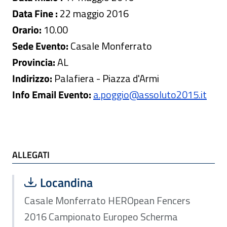
Data Fine :
22 maggio 2016
Orario:
10.00
Sede Evento:
Casale Monferrato
Provincia:
AL
Indirizzo:
Palafiera - Piazza d'Armi
Info Email Evento:
a.poggio@assoluto2015.it
ALLEGATI
ALLEGATI
Scarica file:
Formato PDF — Dimensione 1.02 MB
Locandina
Casale Monferrato HEROpean Fencers
2016 Campionato Europeo Scherma