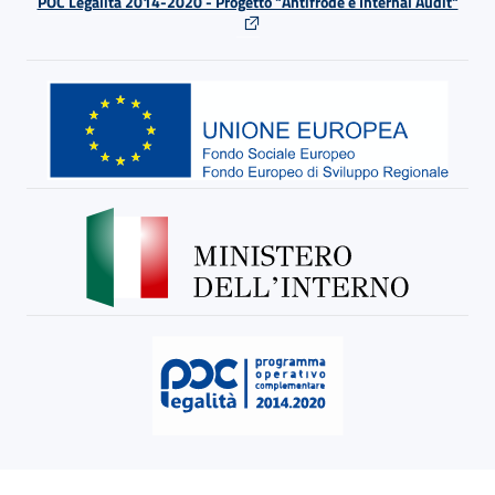
POC Legalità 2014-2020 - Progetto "Antifrode e Internal Audit"