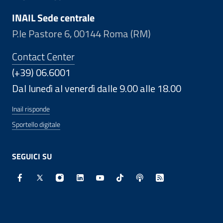
INAIL Sede centrale
P.le Pastore 6, 00144 Roma (RM)
Contact Center
(+39) 06.6001
Dal lunedì al venerdì dalle 9.00 alle 18.00
Inail risponde
Sportello digitale
SEGUICI SU
Facebook - Sito esterno - Apertura in nuova finestra
X - Sito esterno - Apertura in nuova finestra
Instagram - Sito esterno - Apertura in nuo
Linkedin - Sito esterno - Apertura in 
Youtube - Sito esterno - Apertur
TikTok - Sito esterno - Ape
Spreaker - Sito estern
Feed RSS - Apert