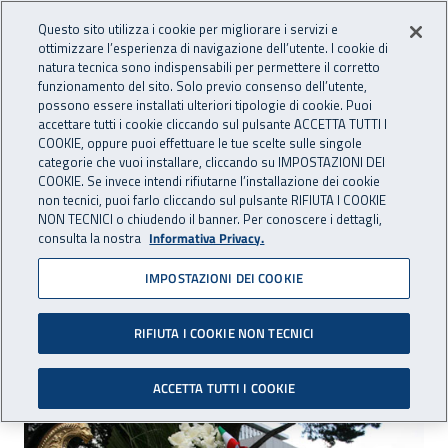
Accedi ai servizi online
For international visitors
Vai al menu principale
Vai al contenuto principale
Questo sito utilizza i cookie per migliorare i servizi e
ottimizzare l’esperienza di navigazione dell’utente. I cookie di
INAIL - Istituto Nazionale per 
natura tecnica sono indispensabili per permettere il corretto
Apri cerca
Apr
funzionamento del sito. Solo previo consenso dell’utente,
possono essere installati ulteriori tipologie di cookie. Puoi
Navigazione principale
accettare tutti i cookie cliccando sul pulsante ACCETTA TUTTI I
COOKIE, oppure puoi effettuare le tue scelte sulle singole
Navigazione - Ti trovi in:
Home
Inail comunica
Eventi
categorie che vuoi installare, cliccando su IMPOSTAZIONI DEI
COOKIE. Se invece intendi rifiutarne l’installazione dei cookie
non tecnici, puoi farlo cliccando sul pulsante RIFIUTA I COOKIE
NON TECNICI o chiudendo il banner. Per conoscere i dettagli,
01 maggio 2016
consulta la nostra
Informativa Privacy.
IMPOSTAZIONI DEI COOKIE
Celebrazione 1° maggio
2016
RIFIUTA I COOKIE NON TECNICI
ACCETTA TUTTI I COOKIE
Celebrazione 1° maggio 2016