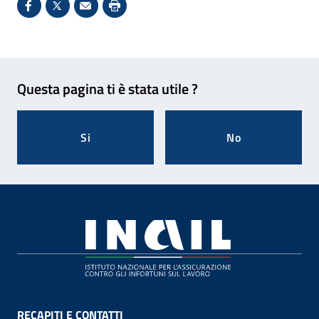
Condividi su Facebook - Sito esterno - Apertura in 
X - Sito esterno - Apertura in nuova finestra
Invio Mail: apre il programma di posta el
Stampa pagina: scelta meno ecologic
Feedback
Questa pagina ti è stata utile ?
Si
No
Footer
RECAPITI E CONTATTI