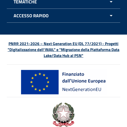
TEMATICHE
APRI 
ACCESSO RAPIDO
APRI 
PNRR 2021-2026 – Next Generation EU (DL 77/2021) - Progetti
"Digitalizzazione dell’INAIL" e "Migrazione della Piattaforma Data
Lake/Data Hub al PSN"