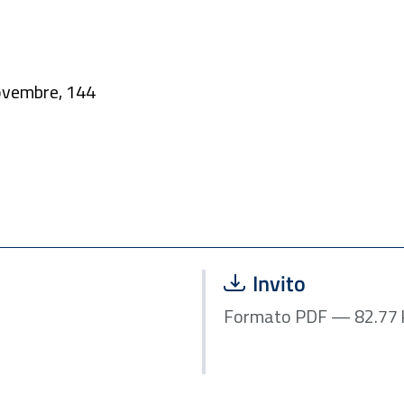
Novembre, 144
Scarica file:
Invito
For