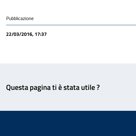
Condivisione social
Pubblicazione
22/03/2016, 17:37
Feedback
Questa pagina ti è stata utile ?
Footer