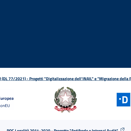
ova finestra
in nuova finestra
tura in nuova finestra
 Apertura in nuova finestra
sterno - Apertura in nuova finestra
Apertura nella stessa finestra
L 77/2021) - Progetti "Digitalizzazione dell’INAIL" e "Migrazione della
POC Legalità 2014-2020 - Progetto "Antifrode e Internal Audit"