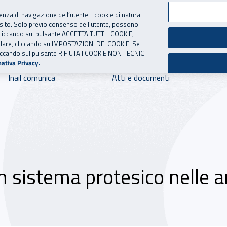
ienza di navigazione dell’utente. I cookie di natura
 sito. Solo previo consenso dell’utente, possono
 per l'Assicurazione contro 
ie cliccando sul pulsante ACCETTA TUTTI I COOKIE,
tallare, cliccando su IMPOSTAZIONI DEI COOKIE. Se
o cliccando sul pulsante RIFIUTA I COOKIE NON TECNICI
ativa Privacy.
Inail comunica
Atti e documenti
n sistema protesico nelle am