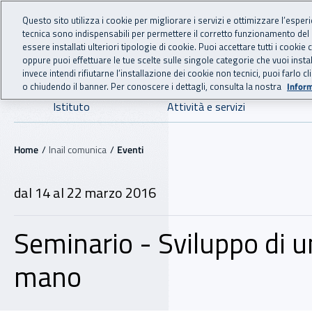
For international visitors
Vai al menu principale
Vai al contenuto principale
Questo sito utilizza i cookie per migliorare i servizi e ottimizzare l’esper
tecnica sono indispensabili per permettere il corretto funzionamento del
INAIL - Istituto Nazionale
essere installati ulteriori tipologie di cookie. Puoi accettare tutti i cook
oppure puoi effettuare le tue scelte sulle singole categorie che vuoi ins
invece intendi rifiutarne l’installazione dei cookie non tecnici, puoi farl
o chiudendo il banner. Per conoscere i dettagli, consulta la nostra
Inform
Navigazione principale
Istituto
Attività e servizi
Navigazione - Ti trovi in:
Home
Inail comunica
Eventi
dal 14 al 22 marzo 2016
Seminario - Sviluppo di u
mano