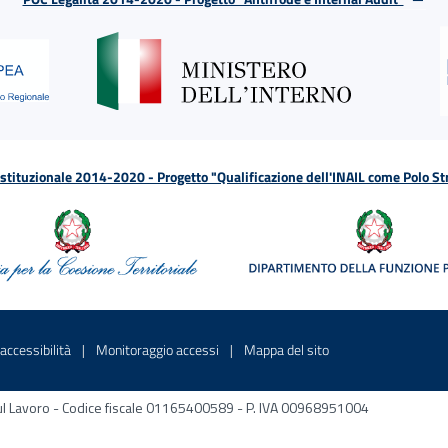
tituzionale 2014-2020 - Progetto "Qualificazione dell'INAIL come Polo St
a
 in una nuova finestra
Sito interno - Apre in una nuova finestra
Sito interno - Apre in una nuova fines
Sito interno - Apre 
accessibilità
Monitoraggio accessi
Mappa del sito
ni sul Lavoro - Codice fiscale 01165400589 - P. IVA 00968951004