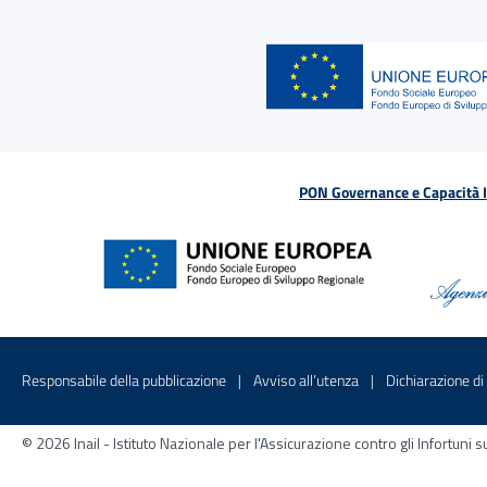
PON Governance e Capacità Is
Menu di servizio
Sito interno - Apre in una nuova finestr
Sito interno - Apre
Responsabile della pubblicazione
Avviso all’utenza
Dichiarazione di 
© 2026 Inail - Istituto Nazionale per l'Assicurazione contro gli Infortu