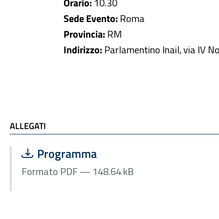
Orario:
10.30
Sede Evento:
Roma
Provincia:
RM
Indirizzo:
Parlamentino Inail, via IV 
ALLEGATI
ALLEGATI
Scarica file:
Formato PDF — Dimensione 148.64 kB
Programma
Formato PDF — 148.64 kB