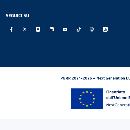
SEGUICI SU
Facebook - Sito esterno - Apertura in nuova finestra
X - Sito esterno - Apertura in nuova finestra
Instagram - Sito esterno - Apertura in nu
Linkedin - Sito esterno - Apertura 
Youtube - Sito esterno - Aper
TikTok - Sito esterno -
Spreaker - Sito e
Feed RSS - 
PNRR 2021-2026 – Next Generation EU (D