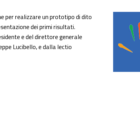
ema protesico nelle amputazioni digitali del
e per realizzare un prototipo di dito
sentazione dei primi risultati.
esidente e del direttore generale
ppe Lucibello, e dalla lectio