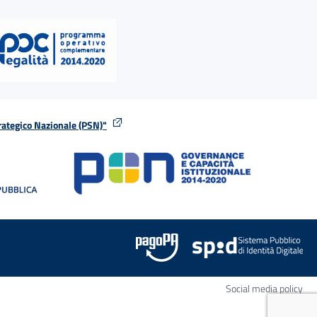
rategico Nazionale (PSN)"
tra
nella stessa finestra
Apr
Social media policy