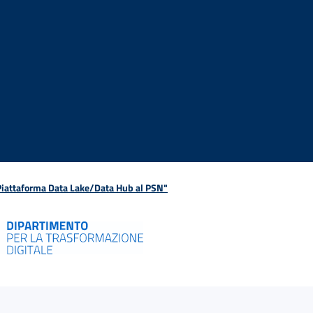
 Piattaforma Data Lake/Data Hub al PSN"