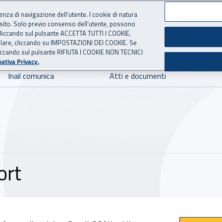
ienza di navigazione dell’utente. I cookie di natura
 sito. Solo previo consenso dell’utente, possono
 per l'Assicurazione contro 
ie cliccando sul pulsante ACCETTA TUTTI I COOKIE,
tallare, cliccando su IMPOSTAZIONI DEI COOKIE. Se
o cliccando sul pulsante RIFIUTA I COOKIE NON TECNICI
ativa Privacy.
Inail comunica
Atti e documenti
ort