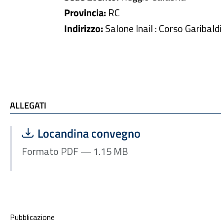
Provincia:
RC
Indirizzo:
Salone Inail : Corso Garibald
ALLEGATI
ALLEGATI
Scarica file:
Formato PDF — Dimensione 1.15 MB
Locandina convegno
Formato PDF — 1.15 MB
Condivisione social
Pubblicazione