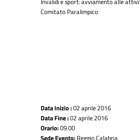
Convegno su invalidi e sport
Invalidi e sport: avviamento alle attivi
Comitato Paralimpico
Data Inizio :
02 aprile 2016
Data Fine :
02 aprile 2016
Orario:
09.00
Sede Evento:
Reggio Calabria