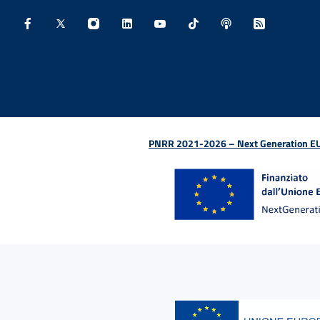
Facebook - Sito esterno - Apertura in nuova finestra
X - Sito esterno - Apertura in nuova finestra
Instagram - Sito esterno - Apertura in nu
Linkedin - Sito esterno - Apertura 
Youtube - Sito esterno - Aper
TikTok - Sito esterno -
Spreaker - Sito e
Feed RSS - 
PNRR 2021-2026 – Next Generation EU (D