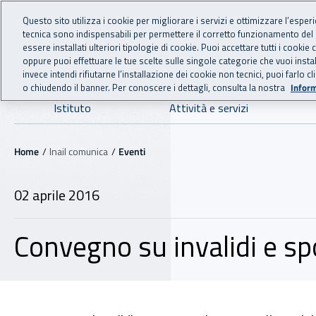
For international visitors
Vai al menu principale
Vai al contenuto principale
Questo sito utilizza i cookie per migliorare i servizi e ottimizzare l’esper
tecnica sono indispensabili per permettere il corretto funzionamento del
INAIL - Istituto Nazionale
essere installati ulteriori tipologie di cookie. Puoi accettare tutti i cook
oppure puoi effettuare le tue scelte sulle singole categorie che vuoi ins
invece intendi rifiutarne l’installazione dei cookie non tecnici, puoi farl
o chiudendo il banner. Per conoscere i dettagli, consulta la nostra
Inform
Navigazione principale
Istituto
Attività e servizi
Navigazione - Ti trovi in:
Home
Inail comunica
Eventi
02 aprile 2016
Convegno su invalidi e sp