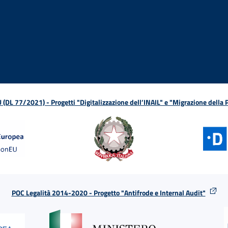
ova finestra
in nuova finestra
tura in nuova finestra
 Apertura in nuova finestra
sterno - Apertura in nuova finestra
Apertura nella stessa finestra
L 77/2021) - Progetti "Digitalizzazione dell’INAIL" e "Migrazione della
POC Legalità 2014-2020 - Progetto "Antifrode e Internal Audit"