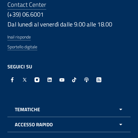
Contact Center
(+39) 06.6001
Dal lunedì al venerdì dalle 9.00 alle 18.00
Inail risponde
Sportello digitale
SEGUICI SU
Facebook - Sito esterno - Apertura in nuova finestra
X - Sito esterno - Apertura in nuova finestra
Instagram - Sito esterno - Apertura in nuo
Linkedin - Sito esterno - Apertura in 
Youtube - Sito esterno - Apertur
TikTok - Sito esterno - Ape
Spreaker - Sito estern
Feed RSS - Apert
TEMATICHE
APRI 
ACCESSO RAPIDO
APRI 