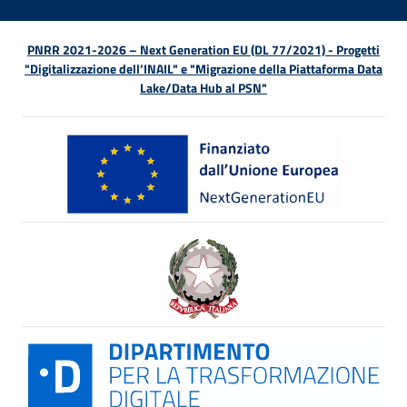
PNRR 2021-2026 – Next Generation EU (DL 77/2021) - Progetti
"Digitalizzazione dell’INAIL" e "Migrazione della Piattaforma Data
Lake/Data Hub al PSN"