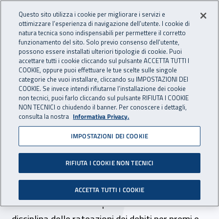
Accedi ai servizi online
For international visitors
Vai al menu principale
Vai al contenuto principale
Questo sito utilizza i cookie per migliorare i servizi e
ottimizzare l’esperienza di navigazione dell’utente. I cookie di
INAIL - Istituto Nazionale per 
natura tecnica sono indispensabili per permettere il corretto
Apri cerca
Apr
funzionamento del sito. Solo previo consenso dell’utente,
possono essere installati ulteriori tipologie di cookie. Puoi
Navigazione principale
accettare tutti i cookie cliccando sul pulsante ACCETTA TUTTI I
COOKIE, oppure puoi effettuare le tue scelte sulle singole
Navigazione - Ti trovi in:
Home
Inail comunica
Avvisi
categorie che vuoi installare, cliccando su IMPOSTAZIONI DEI
COOKIE. Se invece intendi rifiutarne l’installazione dei cookie
non tecnici, puoi farlo cliccando sul pulsante RIFIUTA I COOKIE
Rateazioni dei debiti per
NON TECNICI o chiudendo il banner. Per conoscere i dettagli,
consulta la nostra
Informativa Privacy.
premi e accessori non
IMPOSTAZIONI DEI COOKIE
iscritti a ruolo: nuova
disciplina
RIFIUTA I COOKIE NON TECNICI
Con circolare n. 19 dell'8 maggio 2026 si
ACCETTA TUTTI I COOKIE
forniscono istruzioni operative sulla nuova
disciplina delle rateazioni dei debiti per premi e