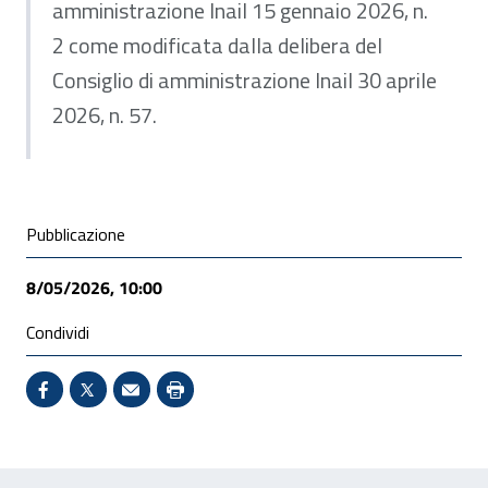
amministrazione Inail 15 gennaio 2026, n.
2 come modificata dalla delibera del
Consiglio di amministrazione Inail 30 aprile
2026, n. 57.
Condivisione social
Pubblicazione
8/05/2026, 10:00
Condividi
Condividi su Facebook - Sito esterno - Apertura in 
X - Sito esterno - Apertura in nuova finestra
Invio Mail: apre il programma di posta el
Stampa pagina: scelta meno ecologic