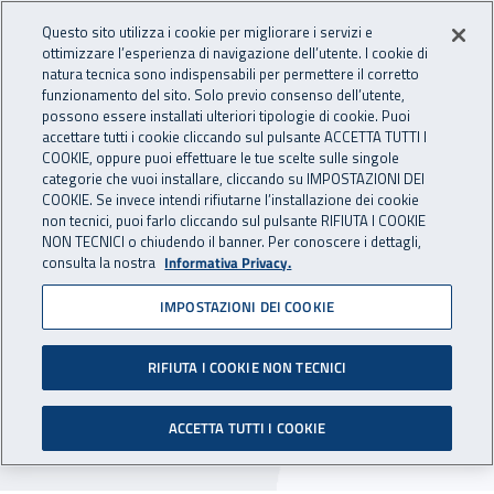
Accedi ai servizi online
For international visitors
Vai al menu principale
Vai al contenuto principale
Questo sito utilizza i cookie per migliorare i servizi e
ottimizzare l’esperienza di navigazione dell’utente. I cookie di
INAIL - Istituto Nazionale per 
natura tecnica sono indispensabili per permettere il corretto
Apri cerca
Apr
funzionamento del sito. Solo previo consenso dell’utente,
possono essere installati ulteriori tipologie di cookie. Puoi
Navigazione principale
accettare tutti i cookie cliccando sul pulsante ACCETTA TUTTI I
COOKIE, oppure puoi effettuare le tue scelte sulle singole
Navigazione - Ti trovi in:
Home
Inail comunica
Avvisi
categorie che vuoi installare, cliccando su IMPOSTAZIONI DEI
COOKIE. Se invece intendi rifiutarne l’installazione dei cookie
non tecnici, puoi farlo cliccando sul pulsante RIFIUTA I COOKIE
Semplificazione del
NON TECNICI o chiudendo il banner. Per conoscere i dettagli,
consulta la nostra
Informativa Privacy.
certificato medico di
IMPOSTAZIONI DEI COOKIE
infortunio telematico
RIFIUTA I COOKIE NON TECNICI
A partire dal 13 maggio 2026 una versione
semplificata del servizio per la compilazione e
ACCETTA TUTTI I COOKIE
l’invio dei certificati medici di infortunio.