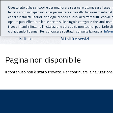
For international visitors
Vai al menu principale
Vai al contenuto principale
Questo sito utilizza i cookie per migliorare i servizi e ottimizzare l’esper
tecnica sono indispensabili per permettere il corretto funzionamento del
INAIL - Istituto Nazionale
essere installati ulteriori tipologie di cookie. Puoi accettare tutti i cook
oppure puoi effettuare le tue scelte sulle singole categorie che vuoi ins
invece intendi rifiutarne l’installazione dei cookie non tecnici, puoi farl
o chiudendo il banner. Per conoscere i dettagli, consulta la nostra
Inform
Navigazione principale
Istituto
Attività e servizi
Pagina non disponibile
Il contenuto non è stato trovato. Per continuare la navigazione 
Footer