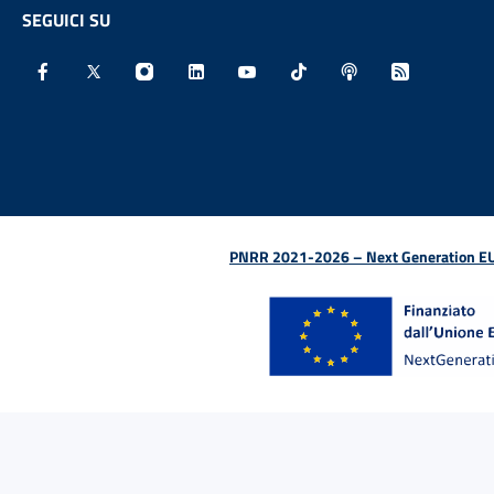
SEGUICI SU
Facebook - Sito esterno - Apertura in nuova finestra
X - Sito esterno - Apertura in nuova finestra
Instagram - Sito esterno - Apertura in nu
Linkedin - Sito esterno - Apertura 
Youtube - Sito esterno - Aper
TikTok - Sito esterno -
Spreaker - Sito e
Feed RSS - 
PNRR 2021-2026 – Next Generation EU (D