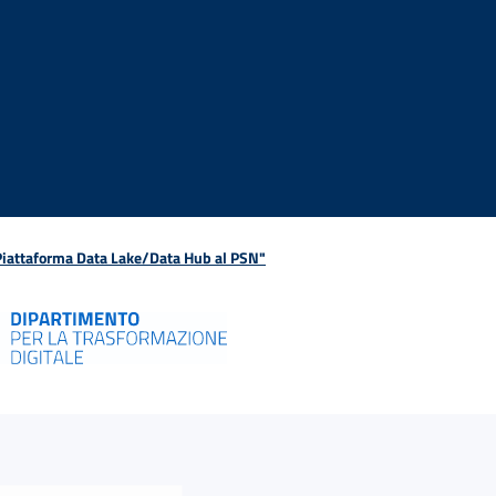
 Piattaforma Data Lake/Data Hub al PSN"