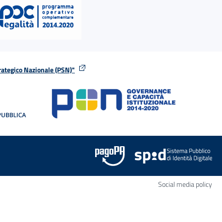
rategico Nazionale (PSN)"
tra
nella stessa finestra
Apr
Social media policy