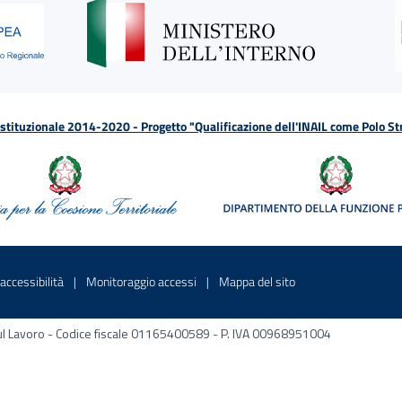
tituzionale 2014-2020 - Progetto "Qualificazione dell'INAIL come Polo St
a
 in una nuova finestra
Sito interno - Apre in una nuova finestra
Sito interno - Apre in una nuova fines
Sito interno - Apre 
accessibilità
Monitoraggio accessi
Mappa del sito
ni sul Lavoro - Codice fiscale 01165400589 - P. IVA 00968951004