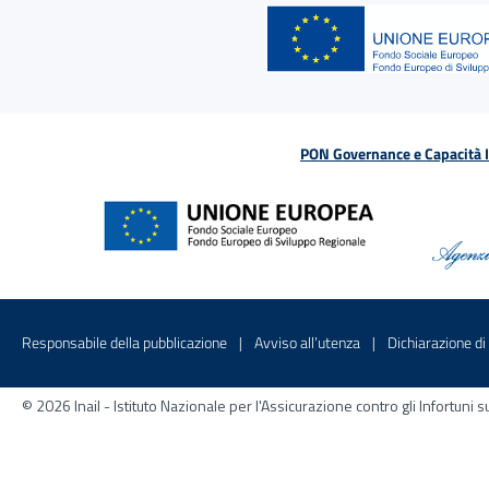
PON Governance e Capacità Is
Menu di servizio
Sito interno - Apre in una nuova finestr
Sito interno - Apre
Responsabile della pubblicazione
Avviso all’utenza
Dichiarazione di 
© 2026 Inail - Istituto Nazionale per l'Assicurazione contro gli Infortu