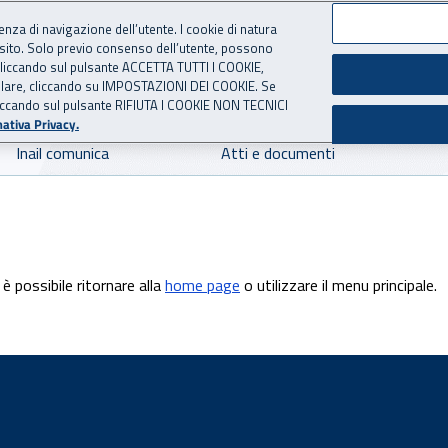
ienza di navigazione dell’utente. I cookie di natura
 sito. Solo previo consenso dell’utente, possono
 per l'Assicurazione contro 
ie cliccando sul pulsante ACCETTA TUTTI I COOKIE,
tallare, cliccando su IMPOSTAZIONI DEI COOKIE. Se
o cliccando sul pulsante RIFIUTA I COOKIE NON TECNICI
ativa Privacy.
Inail comunica
Atti e documenti
è possibile ritornare alla
home page
o utilizzare il menu principale.