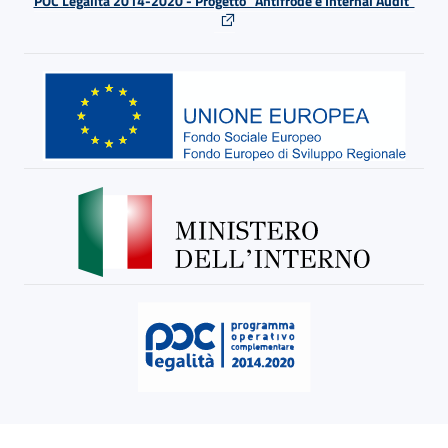
POC Legalità 2014-2020 - Progetto "Antifrode e Internal Audit"