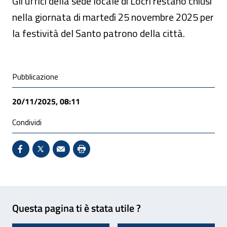
Gli uffici della sede locale di Locri restano chiusi
nella giornata di martedì 25 novembre 2025 per
la festività del Santo patrono della città.
Condivisione social
Pubblicazione
20/11/2025, 08:11
Condividi
Condividi su Facebook - Sito esterno - Apertura in 
X - Sito esterno - Apertura in nuova finestra
Invio Mail: apre il programma di posta el
Stampa pagina: scelta meno ecologic
Feedback
Questa pagina ti è stata utile ?