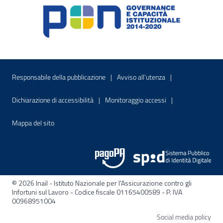
Menu di servizio
Sito interno - Apre in una nuova finestr
Sito interno - Apre
Responsabile della pubblicazione
Avviso all’utenza
Sito interno - Apre in una nuova finestra
Sito interno - Apre
Dichiarazione di accessibilità
Monitoraggio accessi
Sito interno - Apre nella stessa finestra
Mappa del sito
© 2026 Inail - Istituto Nazionale per l'Assicurazione contro gli
Infortuni sul Lavoro - Codice fiscale 01165400589 - P. IVA
00968951004
Apre
Social media policy