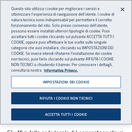
Accedi ai servizi online
For international visitors
Vai al menu principale
Vai al contenuto principale
Questo sito utilizza i cookie per migliorare i servizi e
ottimizzare l’esperienza di navigazione dell’utente. I cookie di
INAIL - Istituto Nazionale per 
natura tecnica sono indispensabili per permettere il corretto
Apri cerca
Apr
funzionamento del sito. Solo previo consenso dell’utente,
possono essere installati ulteriori tipologie di cookie. Puoi
Navigazione principale
accettare tutti i cookie cliccando sul pulsante ACCETTA TUTTI I
COOKIE, oppure puoi effettuare le tue scelte sulle singole
Navigazione - Ti trovi in:
Home
Inail comunica
Avvisi
categorie che vuoi installare, cliccando su IMPOSTAZIONI DEI
COOKIE. Se invece intendi rifiutarne l’installazione dei cookie
non tecnici, puoi farlo cliccando sul pulsante RIFIUTA I COOKIE
Dr Calabria: chiusura uffici
NON TECNICI o chiudendo il banner. Per conoscere i dettagli,
consulta la nostra
Informativa Privacy.
sede locale di Locri per
IMPOSTAZIONI DEI COOKIE
festività Santo patrono
RIFIUTA I COOKIE NON TECNICI
Nella giornata del 25 novembre 2025 gli uffici
restano chiusi per festività.
ACCETTA TUTTI I COOKIE