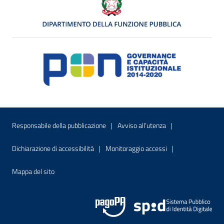
Menu di servizio
Sito interno - Apre in una nuova finestr
Sito interno - Apre
Responsabile della pubblicazione
Avviso all’utenza
Sito interno - Apre in una nuova finestra
Sito interno - Apre
Dichiarazione di accessibilità
Monitoraggio accessi
Sito interno - Apre nella stessa finestra
Mappa del sito