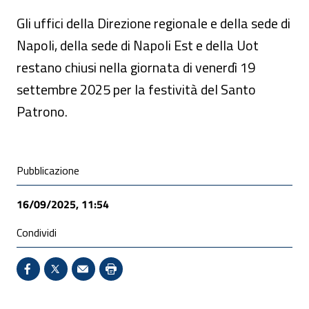
Gli uffici della Direzione regionale e della sede di
Napoli, della sede di Napoli Est e della Uot
restano chiusi nella giornata di venerdì 19
settembre 2025 per la festività del Santo
Patrono.
Condivisione social
Pubblicazione
16/09/2025, 11:54
Condividi
Condividi su Facebook - Sito esterno - Apertura in 
X - Sito esterno - Apertura in nuova finestra
Invio Mail: apre il programma di posta el
Stampa pagina: scelta meno ecologic