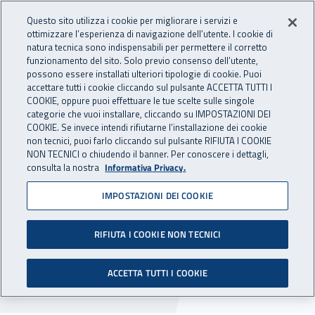
Accedi ai servizi online
For international visitors
Vai al menu principale
Vai al contenuto principale
Questo sito utilizza i cookie per migliorare i servizi e
ottimizzare l’esperienza di navigazione dell’utente. I cookie di
INAIL - Istituto Nazionale per 
natura tecnica sono indispensabili per permettere il corretto
Apri cerca
Apr
funzionamento del sito. Solo previo consenso dell’utente,
possono essere installati ulteriori tipologie di cookie. Puoi
Navigazione principale
accettare tutti i cookie cliccando sul pulsante ACCETTA TUTTI I
COOKIE, oppure puoi effettuare le tue scelte sulle singole
Navigazione - Ti trovi in:
Home
Inail comunica
Avvisi
categorie che vuoi installare, cliccando su IMPOSTAZIONI DEI
COOKIE. Se invece intendi rifiutarne l’installazione dei cookie
non tecnici, puoi farlo cliccando sul pulsante RIFIUTA I COOKIE
Dr Campania: chiusura
NON TECNICI o chiudendo il banner. Per conoscere i dettagli,
consulta la nostra
Informativa Privacy.
Direzione regionale e sedi
IMPOSTAZIONI DEI COOKIE
di Napoli, Napoli Est e Uot
RIFIUTA I COOKIE NON TECNICI
Nella giornata del 19 settembre 2025 restano
chiusi gli uffici della Direzione regionale e delle
ACCETTA TUTTI I COOKIE
sedi di Napoli, Napoli Est e Uot.