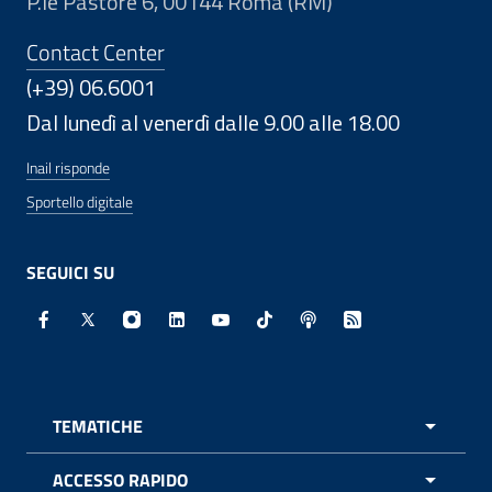
P.le Pastore 6, 00144 Roma (RM)
Contact Center
(+39) 06.6001
Dal lunedì al venerdì dalle 9.00 alle 18.00
Inail risponde
Sportello digitale
SEGUICI SU
Facebook - Sito esterno - Apertura in nuova finestra
X - Sito esterno - Apertura in nuova finestra
Instagram - Sito esterno - Apertura in nuo
Linkedin - Sito esterno - Apertura in 
Youtube - Sito esterno - Apertur
TikTok - Sito esterno - Ape
Spreaker - Sito estern
Feed RSS - Apert
TEMATICHE
APRI 
ACCESSO RAPIDO
APRI 