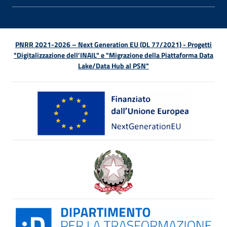
PNRR 2021-2026 – Next Generation EU (DL 77/2021) - Progetti
"Digitalizzazione dell’INAIL" e "Migrazione della Piattaforma Data
Lake/Data Hub al PSN"