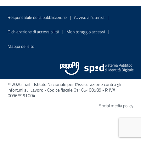
Menu di servizio
Sito interno - Apre in una nuova finestr
Sito interno - Apre
Responsabile della pubblicazione
Avviso all’utenza
Sito interno - Apre in una nuova finestra
Sito interno - Apre
Dichiarazione di accessibilità
Monitoraggio accessi
Sito interno - Apre nella stessa finestra
Mappa del sito
© 2026 Inail - Istituto Nazionale per l'Assicurazione contro gli
Infortuni sul Lavoro - Codice fiscale 01165400589 - P. IVA
00968951004
Apre
Social media policy