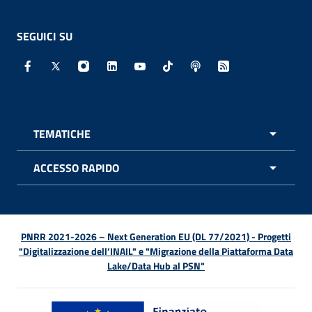
SEGUICI SU
Facebook - Sito esterno - Apertura in nuova finestra
X - Sito esterno - Apertura in nuova finestra
Instagram - Sito esterno - Apertura in nuo
Linkedin - Sito esterno - Apertura in 
Youtube - Sito esterno - Apertur
TikTok - Sito esterno - Ape
Spreaker - Sito estern
Feed RSS - Apert
TEMATICHE
APRI 
ACCESSO RAPIDO
APRI 
PNRR 2021-2026 – Next Generation EU (DL 77/2021) - Progetti
"Digitalizzazione dell’INAIL" e "Migrazione della Piattaforma Data
Lake/Data Hub al PSN"