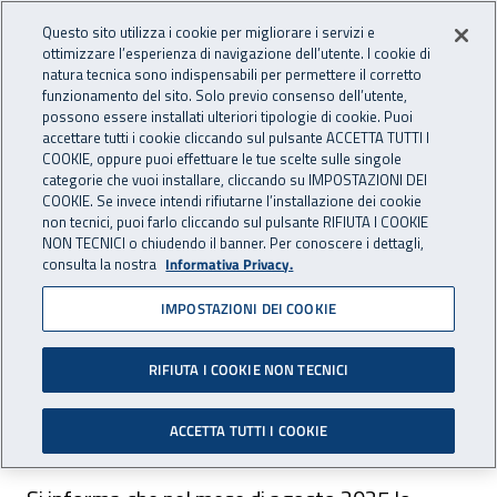
Accedi ai servizi online
For international visitors
Vai al menu principale
Vai al contenuto principale
Questo sito utilizza i cookie per migliorare i servizi e
ottimizzare l’esperienza di navigazione dell’utente. I cookie di
INAIL - Istituto Nazionale per 
natura tecnica sono indispensabili per permettere il corretto
Apri cerca
Apr
funzionamento del sito. Solo previo consenso dell’utente,
possono essere installati ulteriori tipologie di cookie. Puoi
Navigazione principale
accettare tutti i cookie cliccando sul pulsante ACCETTA TUTTI I
COOKIE, oppure puoi effettuare le tue scelte sulle singole
Navigazione - Ti trovi in:
Home
Inail comunica
Avvisi
categorie che vuoi installare, cliccando su IMPOSTAZIONI DEI
COOKIE. Se invece intendi rifiutarne l’installazione dei cookie
non tecnici, puoi farlo cliccando sul pulsante RIFIUTA I COOKIE
Dr Basilicata: orari di
NON TECNICI o chiudendo il banner. Per conoscere i dettagli,
consulta la nostra
Informativa Privacy.
apertura dello sportello di
IMPOSTAZIONI DEI COOKIE
Lagonegro
RIFIUTA I COOKIE NON TECNICI
Fissati orari e giorni di apertura dello sportello
amministrativo per il mese di agosto 2025.
ACCETTA TUTTI I COOKIE