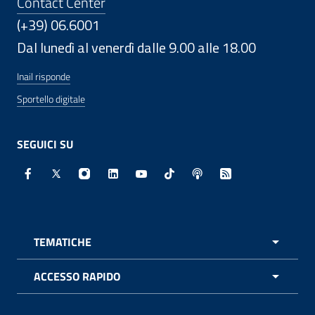
Contact Center
(+39) 06.6001
Dal lunedì al venerdì dalle 9.00 alle 18.00
Inail risponde
Sportello digitale
SEGUICI SU
Facebook - Sito esterno - Apertura in nuova finestra
X - Sito esterno - Apertura in nuova finestra
Instagram - Sito esterno - Apertura in nuo
Linkedin - Sito esterno - Apertura in 
Youtube - Sito esterno - Apertur
TikTok - Sito esterno - Ape
Spreaker - Sito estern
Feed RSS - Apert
TEMATICHE
APRI 
ACCESSO RAPIDO
APRI 