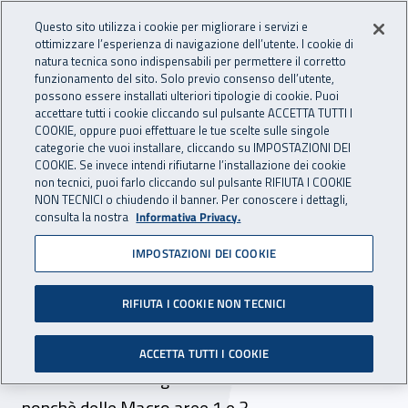
Accedi ai servizi online
For international visitors
Vai al menu principale
Vai al contenuto principale
Questo sito utilizza i cookie per migliorare i servizi e
ottimizzare l’esperienza di navigazione dell’utente. I cookie di
INAIL - Istituto Nazionale per 
natura tecnica sono indispensabili per permettere il corretto
Apri cerca
Apr
funzionamento del sito. Solo previo consenso dell’utente,
possono essere installati ulteriori tipologie di cookie. Puoi
Navigazione principale
accettare tutti i cookie cliccando sul pulsante ACCETTA TUTTI I
COOKIE, oppure puoi effettuare le tue scelte sulle singole
Navigazione - Ti trovi in:
Home
Inail comunica
Avvisi
categorie che vuoi installare, cliccando su IMPOSTAZIONI DEI
COOKIE. Se invece intendi rifiutarne l’installazione dei cookie
non tecnici, puoi farlo cliccando sul pulsante RIFIUTA I COOKIE
Procedura di reclutamento
NON TECNICI o chiudendo il banner. Per conoscere i dettagli,
consulta la nostra
Informativa Privacy.
n. 33 unità presso la Ctss - I
IMPOSTAZIONI DEI COOKIE
livello di professionalità:
graduatorie rettificate
RIFIUTA I COOKIE NON TECNICI
Pubblicate le graduatorie finali di merito
ACCETTA TUTTI I COOKIE
rettificate delle regioni Lazio e Lombardia
nonchè delle Macro aree 1 e 3.