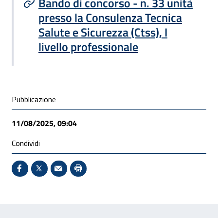
Bando di concorso - n. 33 unità
presso la Consulenza Tecnica
Salute e Sicurezza (Ctss), I
livello professionale
Condivisione social
Pubblicazione
11/08/2025, 09:04
Condividi
Condividi su Facebook - Sito esterno - Apertura in 
X - Sito esterno - Apertura in nuova finestra
Invio Mail: apre il programma di posta el
Stampa pagina: scelta meno ecologic
Feedback