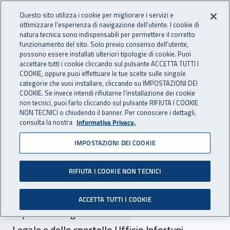
Accedi ai servizi online
For international visitors
Vai al menu principale
Vai al contenuto principale
Questo sito utilizza i cookie per migliorare i servizi e
ottimizzare l’esperienza di navigazione dell’utente. I cookie di
INAIL - Istituto Nazionale per 
natura tecnica sono indispensabili per permettere il corretto
Apri cerca
Apr
funzionamento del sito. Solo previo consenso dell’utente,
possono essere installati ulteriori tipologie di cookie. Puoi
Navigazione principale
accettare tutti i cookie cliccando sul pulsante ACCETTA TUTTI I
COOKIE, oppure puoi effettuare le tue scelte sulle singole
Navigazione - Ti trovi in:
Home
Inail comunica
Avvisi
categorie che vuoi installare, cliccando su IMPOSTAZIONI DEI
COOKIE. Se invece intendi rifiutarne l’installazione dei cookie
non tecnici, puoi farlo cliccando sul pulsante RIFIUTA I COOKIE
Dt Parma-Piacenza: orari di
NON TECNICI o chiudendo il banner. Per conoscere i dettagli,
consulta la nostra
Informativa Privacy.
apertura degli sportelli del
IMPOSTAZIONI DEI COOKIE
Centro Medico Legale e
dell'ufficio Infortuni
RIFIUTA I COOKIE NON TECNICI
Fissati orari e giorni di apertura dello sportello
ACCETTA TUTTI I COOKIE
al pubblico degli ambulatori del Centro Medico
Legale e dello sportello Ufficio Infortuni.