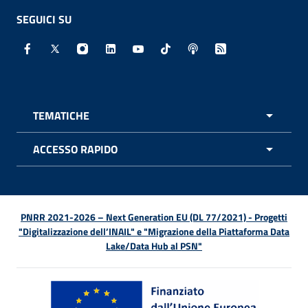
SEGUICI SU
Facebook - Sito esterno - Apertura in nuova finestra
X - Sito esterno - Apertura in nuova finestra
Instagram - Sito esterno - Apertura in nuo
Linkedin - Sito esterno - Apertura in 
Youtube - Sito esterno - Apertur
TikTok - Sito esterno - Ape
Spreaker - Sito estern
Feed RSS - Apert
TEMATICHE
APRI 
ACCESSO RAPIDO
APRI 
PNRR 2021-2026 – Next Generation EU (DL 77/2021) - Progetti
"Digitalizzazione dell’INAIL" e "Migrazione della Piattaforma Data
Lake/Data Hub al PSN"