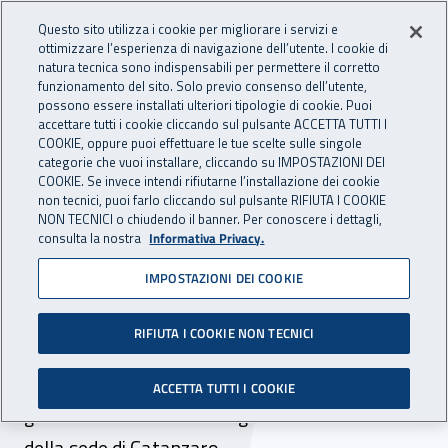
Accedi ai servizi online
For international visitors
Vai al menu principale
Vai al contenuto principale
Questo sito utilizza i cookie per migliorare i servizi e
ottimizzare l’esperienza di navigazione dell’utente. I cookie di
INAIL - Istituto Nazionale per 
natura tecnica sono indispensabili per permettere il corretto
Apri cerca
Apr
funzionamento del sito. Solo previo consenso dell’utente,
possono essere installati ulteriori tipologie di cookie. Puoi
Navigazione principale
accettare tutti i cookie cliccando sul pulsante ACCETTA TUTTI I
COOKIE, oppure puoi effettuare le tue scelte sulle singole
Navigazione - Ti trovi in:
Home
Inail comunica
Avvisi
categorie che vuoi installare, cliccando su IMPOSTAZIONI DEI
COOKIE. Se invece intendi rifiutarne l’installazione dei cookie
non tecnici, puoi farlo cliccando sul pulsante RIFIUTA I COOKIE
Dr Calabria: chiusura uffici
NON TECNICI o chiudendo il banner. Per conoscere i dettagli,
consulta la nostra
Informativa Privacy.
della Direzione regionale
IMPOSTAZIONI DEI COOKIE
Calabria e della sede di
Catanzaro
RIFIUTA I COOKIE NON TECNICI
Nella giornata del 16 luglio 2025 restano chiusi
ACCETTA TUTTI I COOKIE
gli uffici della Direzione regionale Calabria e
della sede di Catanzaro.