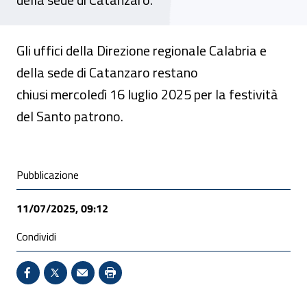
Gli uffici della Direzione regionale Calabria e
della sede di Catanzaro restano
chiusi mercoledì 16 luglio 2025 per la festività
del Santo patrono.
Condivisione social
Pubblicazione
11/07/2025, 09:12
Condividi
Condividi su Facebook - Sito esterno - Apertura in 
X - Sito esterno - Apertura in nuova finestra
Invio Mail: apre il programma di posta el
Stampa pagina: scelta meno ecologic