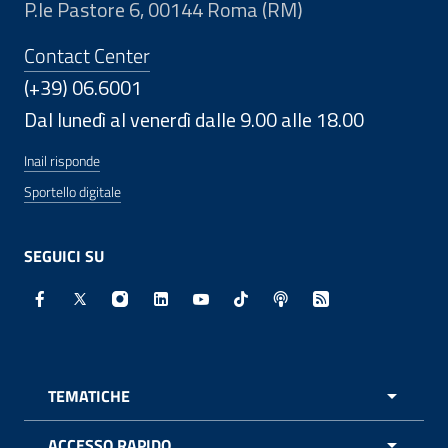
P.le Pastore 6, 00144 Roma (RM)
Contact Center
(+39) 06.6001
Dal lunedì al venerdì dalle 9.00 alle 18.00
Inail risponde
Sportello digitale
SEGUICI SU
Facebook - Sito esterno - Apertura in nuova finestra
X - Sito esterno - Apertura in nuova finestra
Instagram - Sito esterno - Apertura in nuo
Linkedin - Sito esterno - Apertura in 
Youtube - Sito esterno - Apertur
TikTok - Sito esterno - Ape
Spreaker - Sito estern
Feed RSS - Apert
TEMATICHE
APRI 
ACCESSO RAPIDO