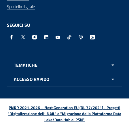
Sportello digitale
SEGUICI SU
Facebook - Sito esterno - Apertura in nuova finestra
X - Sito esterno - Apertura in nuova finestra
Instagram - Sito esterno - Apertura in nuo
Linkedin - Sito esterno - Apertura in 
Youtube - Sito esterno - Apertur
TikTok - Sito esterno - Ape
Spreaker - Sito estern
Feed RSS - Apert
TEMATICHE
APRI 
ACCESSO RAPIDO
APRI 
PNRR 2021-2026 – Next Generation EU (DL 77/2021) - Progetti
"Digitalizzazione dell’INAIL" e "Migrazione della Piattaforma Data
Lake/Data Hub al PSN"