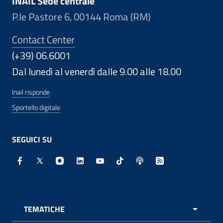
INAIL Sede centrale
P.le Pastore 6, 00144 Roma (RM)
Contact Center
(+39) 06.6001
Dal lunedì al venerdì dalle 9.00 alle 18.00
Inail risponde
Sportello digitale
SEGUICI SU
Facebook - Sito esterno - Apertura in nuova finestra
X - Sito esterno - Apertura in nuova finestra
Instagram - Sito esterno - Apertura in nuo
Linkedin - Sito esterno - Apertura in 
Youtube - Sito esterno - Apertur
TikTok - Sito esterno - Ape
Spreaker - Sito estern
Feed RSS - Apert
TEMATICHE
APRI 