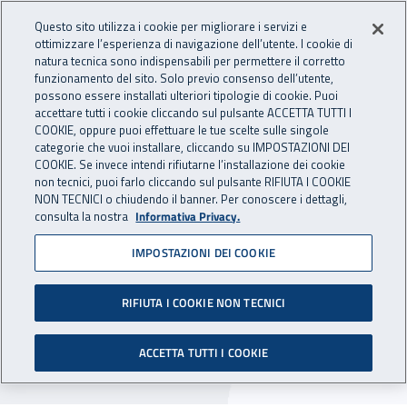
Accedi ai servizi online
For international visitors
Vai al menu principale
Vai al contenuto principale
Questo sito utilizza i cookie per migliorare i servizi e
ottimizzare l’esperienza di navigazione dell’utente. I cookie di
INAIL - Istituto Nazionale per 
natura tecnica sono indispensabili per permettere il corretto
Apri cerca
Apr
funzionamento del sito. Solo previo consenso dell’utente,
possono essere installati ulteriori tipologie di cookie. Puoi
Navigazione principale
accettare tutti i cookie cliccando sul pulsante ACCETTA TUTTI I
COOKIE, oppure puoi effettuare le tue scelte sulle singole
Navigazione - Ti trovi in:
Home
Inail comunica
Avvisi
categorie che vuoi installare, cliccando su IMPOSTAZIONI DEI
COOKIE. Se invece intendi rifiutarne l’installazione dei cookie
non tecnici, puoi farlo cliccando sul pulsante RIFIUTA I COOKIE
Dr Liguria: chiusura uffici
NON TECNICI o chiudendo il banner. Per conoscere i dettagli,
consulta la nostra
Informativa Privacy.
per festività del Santo
IMPOSTAZIONI DEI COOKIE
patrono
RIFIUTA I COOKIE NON TECNICI
Nella giornata del 24 giugno 2025 restano
chiusi gli uffici della Dr Liguria, dell'Uot di
ACCETTA TUTTI I COOKIE
Genova e della sede di Genova.