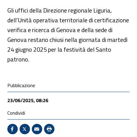
Gli uffici della Direzione regionale Liguria,
dell’Unità operativa territoriale di certificazione
verifica e ricerca di Genova e della sede di
Genova restano chiusi nella giornata di martedì
24 giugno 2025 per la festività del Santo
patrono.
Condivisione social
Pubblicazione
23/06/2025, 08:26
Condividi
Condividi su Facebook - Sito esterno - Apertura in 
X - Sito esterno - Apertura in nuova finestra
Invio Mail: apre il programma di posta el
Stampa pagina: scelta meno ecologic