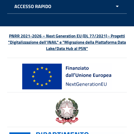
ACCESSO RAPIDO
APRI 
PNRR 2021-2026 – Next Generation EU (DL 77/2021) - Progetti
"Digitalizzazione dell’INAIL" e "Migrazione della Piattaforma Data
Lake/Data Hub al PSN"