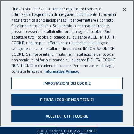
Accedi ai servizi online
For international visitors
Vai al menu principale
Vai al contenuto principale
Questo sito utilizza i cookie per migliorare i servizi e
ottimizzare l’esperienza di navigazione dell’utente. I cookie di
INAIL - Istituto Nazionale per 
natura tecnica sono indispensabili per permettere il corretto
Apri cerca
Apr
funzionamento del sito. Solo previo consenso dell’utente,
possono essere installati ulteriori tipologie di cookie. Puoi
Navigazione principale
accettare tutti i cookie cliccando sul pulsante ACCETTA TUTTI I
COOKIE, oppure puoi effettuare le tue scelte sulle singole
Pagina non disponibile
categorie che vuoi installare, cliccando su IMPOSTAZIONI DEI
COOKIE. Se invece intendi rifiutarne l’installazione dei cookie
non tecnici, puoi farlo cliccando sul pulsante RIFIUTA I COOKIE
Il contenuto non è stato trovato. Per continuare la
NON TECNICI o chiudendo il banner. Per conoscere i dettagli,
consulta la nostra
Informativa Privacy.
navigazione è possibile ritornare alla
home page
o utilizzare
il menu principale.
IMPOSTAZIONI DEI COOKIE
RIFIUTA I COOKIE NON TECNICI
Footer
ACCETTA TUTTI I COOKIE