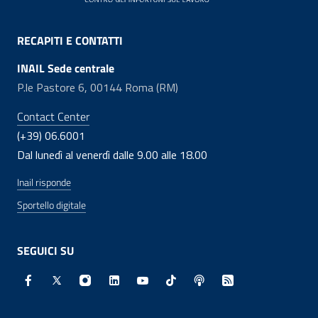
RECAPITI E CONTATTI
INAIL Sede centrale
P.le Pastore 6, 00144 Roma (RM)
Contact Center
(+39) 06.6001
Dal lunedì al venerdì dalle 9.00 alle 18.00
Inail risponde
Sportello digitale
SEGUICI SU
Facebook - Sito esterno - Apertura in nuova finestra
X - Sito esterno - Apertura in nuova finestra
Instagram - Sito esterno - Apertura in nuo
Linkedin - Sito esterno - Apertura in 
Youtube - Sito esterno - Apertur
TikTok - Sito esterno - Ape
Spreaker - Sito estern
Feed RSS - Apert