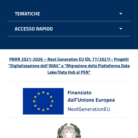
TEMATICHE
APRI 
ACCESSO RAPIDO
APRI 
PNRR 2021-2026 – Next Generation EU (DL 77/2021) - Progetti
"Digitalizzazione dell’INAIL" e "Migrazione della Piattaforma Data
Lake/Data Hub al PSN"