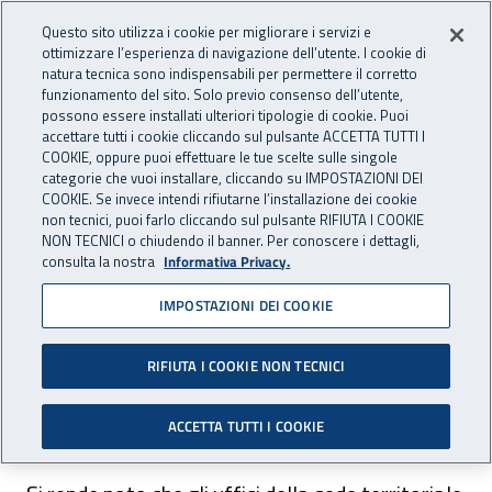
Accedi ai servizi online
For international visitors
Vai al menu principale
Vai al contenuto principale
Questo sito utilizza i cookie per migliorare i servizi e
ottimizzare l’esperienza di navigazione dell’utente. I cookie di
INAIL - Istituto Nazionale per 
natura tecnica sono indispensabili per permettere il corretto
Apri cerca
Apr
funzionamento del sito. Solo previo consenso dell’utente,
possono essere installati ulteriori tipologie di cookie. Puoi
Navigazione principale
accettare tutti i cookie cliccando sul pulsante ACCETTA TUTTI I
COOKIE, oppure puoi effettuare le tue scelte sulle singole
Navigazione - Ti trovi in:
Home
Inail comunica
Avvisi
categorie che vuoi installare, cliccando su IMPOSTAZIONI DEI
COOKIE. Se invece intendi rifiutarne l’installazione dei cookie
non tecnici, puoi farlo cliccando sul pulsante RIFIUTA I COOKIE
Dr Sardegna: chiusura della
NON TECNICI o chiudendo il banner. Per conoscere i dettagli,
consulta la nostra
Informativa Privacy.
sede di Olbia per la festività
IMPOSTAZIONI DEI COOKIE
del Santo Patrono
RIFIUTA I COOKIE NON TECNICI
Nella giornata del 15 maggio 2025 restano
chiusi gli uffici della sede di Olbia.
ACCETTA TUTTI I COOKIE