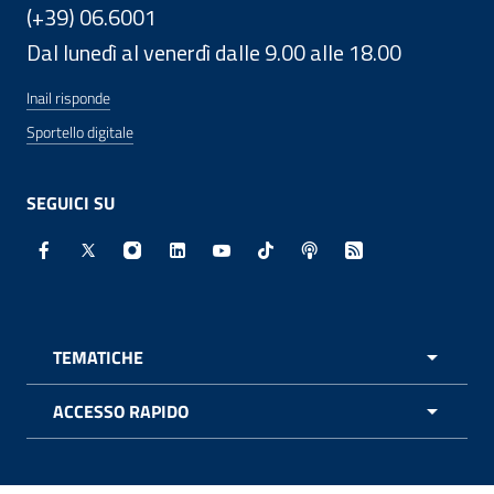
(+39) 06.6001
Dal lunedì al venerdì dalle 9.00 alle 18.00
Inail risponde
Sportello digitale
SEGUICI SU
Facebook - Sito esterno - Apertura in nuova finestra
X - Sito esterno - Apertura in nuova finestra
Instagram - Sito esterno - Apertura in nuo
Linkedin - Sito esterno - Apertura in 
Youtube - Sito esterno - Apertur
TikTok - Sito esterno - Ape
Spreaker - Sito estern
Feed RSS - Apert
TEMATICHE
APRI 
ACCESSO RAPIDO
APRI 