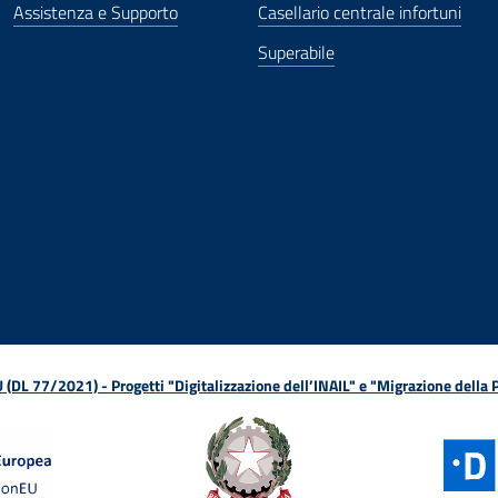
Assistenza e Supporto
Casellario centrale infortuni
Superabile
ova finestra
in nuova finestra
tura in nuova finestra
 Apertura in nuova finestra
sterno - Apertura in nuova finestra
Apertura nella stessa finestra
L 77/2021) - Progetti "Digitalizzazione dell’INAIL" e "Migrazione della