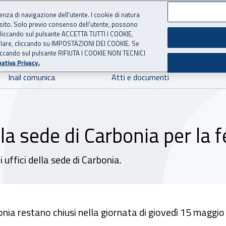
ienza di navigazione dell’utente. I cookie di natura
 sito. Solo previo consenso dell’utente, possono
 per l'Assicurazione contro 
ie cliccando sul pulsante ACCETTA TUTTI I COOKIE,
tallare, cliccando su IMPOSTAZIONI DEI COOKIE. Se
o cliccando sul pulsante RIFIUTA I COOKIE NON TECNICI
ativa Privacy.
Inail comunica
Atti e documenti
la sede di Carbonia per la f
uffici della sede di Carbonia.
rbonia restano chiusi nella giornata di giovedì 15 maggi