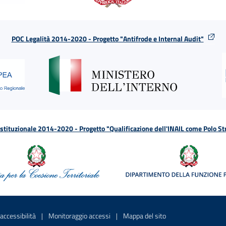
POC Legalità 2014-2020 - Progetto "Antifrode e Internal Audit"
tituzionale 2014-2020 - Progetto "Qualificazione dell'INAIL come Polo St
a
 in una nuova finestra
Sito interno - Apre in una nuova finestra
Sito interno - Apre in una nuova fines
Sito interno - Apre 
accessibilità
Monitoraggio accessi
Mappa del sito