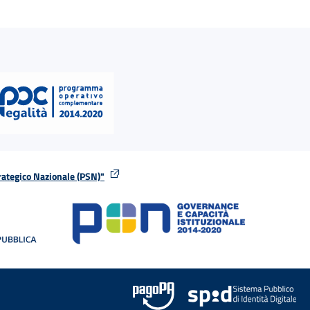
rategico Nazionale (PSN)"
tra
nella stessa finestra