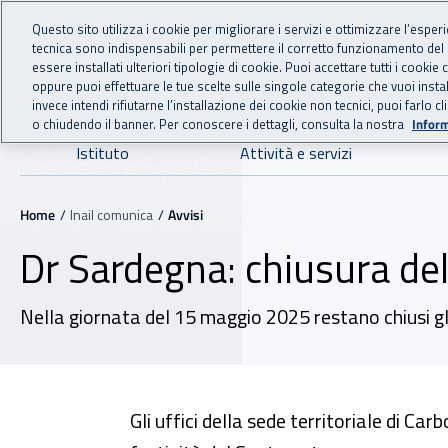
For international visitors
Vai al menu principale
Vai al contenuto principale
Questo sito utilizza i cookie per migliorare i servizi e ottimizzare l’esper
tecnica sono indispensabili per permettere il corretto funzionamento del
INAIL - Istituto Nazionale
essere installati ulteriori tipologie di cookie. Puoi accettare tutti i cook
oppure puoi effettuare le tue scelte sulle singole categorie che vuoi ins
invece intendi rifiutarne l’installazione dei cookie non tecnici, puoi farl
o chiudendo il banner. Per conoscere i dettagli, consulta la nostra
Inform
Navigazione principale
Istituto
Attività e servizi
Navigazione - Ti trovi in:
Home
Inail comunica
Avvisi
Dr Sardegna: chiusura del
Nella giornata del 15 maggio 2025 restano chiusi gli 
Gli uffici della sede territoriale di Ca