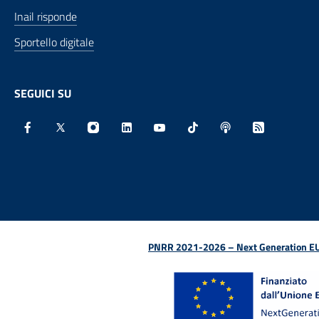
Inail risponde
Sportello digitale
SEGUICI SU
Facebook - Sito esterno - Apertura in nuova finestra
X - Sito esterno - Apertura in nuova finestra
Instagram - Sito esterno - Apertura in nu
Linkedin - Sito esterno - Apertura 
Youtube - Sito esterno - Aper
TikTok - Sito esterno -
Spreaker - Sito e
Feed RSS - 
PNRR 2021-2026 – Next Generation EU (D