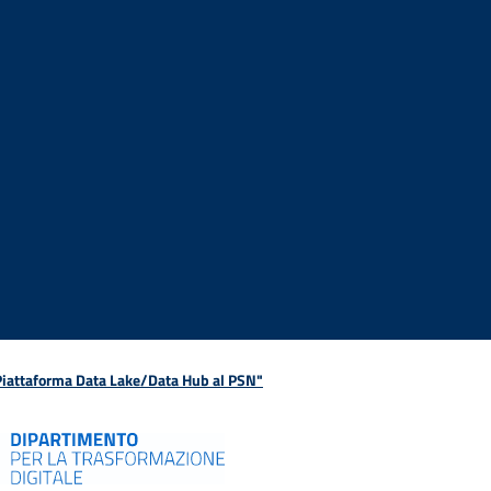
 Piattaforma Data Lake/Data Hub al PSN"