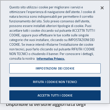
Accedi ai servizi online
For international visitors
Vai al menu principale
Vai al contenuto principale
Questo sito utilizza i cookie per migliorare i servizi e
ottimizzare l’esperienza di navigazione dell’utente. I cookie di
INAIL - Istituto Nazionale per 
natura tecnica sono indispensabili per permettere il corretto
Apri cerca
Apr
funzionamento del sito. Solo previo consenso dell’utente,
possono essere installati ulteriori tipologie di cookie. Puoi
Navigazione principale
accettare tutti i cookie cliccando sul pulsante ACCETTA TUTTI I
COOKIE, oppure puoi effettuare le tue scelte sulle singole
Navigazione - Ti trovi in:
Home
Inail comunica
Avvisi
categorie che vuoi installare, cliccando su IMPOSTAZIONI DEI
COOKIE. Se invece intendi rifiutarne l’installazione dei cookie
non tecnici, puoi farlo cliccando sul pulsante RIFIUTA I COOKIE
Comunicazione di
NON TECNICI o chiudendo il banner. Per conoscere i dettagli,
consulta la nostra
Informativa Privacy.
infortunio e
IMPOSTAZIONI DEI COOKIE
denuncia/comunicazione di
infortunio: aggiornamento
RIFIUTA I COOKIE NON TECNICI
servizi online
ACCETTA TUTTI I COOKIE
Disponibile la versione aggiornata degli