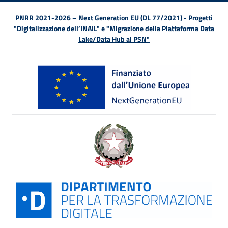
PNRR 2021-2026 – Next Generation EU (DL 77/2021) - Progetti
"Digitalizzazione dell’INAIL" e "Migrazione della Piattaforma Data
Lake/Data Hub al PSN"