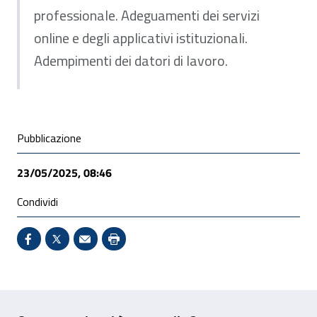
professionale. Adeguamenti dei servizi
online e degli applicativi istituzionali.
Adempimenti dei datori di lavoro.
Condivisione social
Pubblicazione
23/05/2025, 08:46
Condividi
Condividi su Facebook - Sito esterno - Apertura in 
X - Sito esterno - Apertura in nuova finestra
Invio Mail: apre il programma di posta el
Stampa pagina: scelta meno ecologic
Feedback