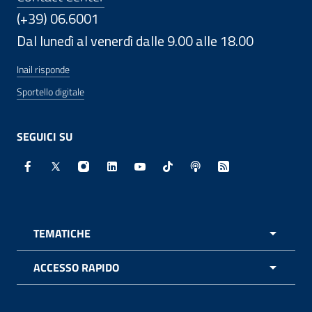
(+39) 06.6001
Dal lunedì al venerdì dalle 9.00 alle 18.00
Inail risponde
Sportello digitale
SEGUICI SU
Facebook - Sito esterno - Apertura in nuova finestra
X - Sito esterno - Apertura in nuova finestra
Instagram - Sito esterno - Apertura in nuo
Linkedin - Sito esterno - Apertura in 
Youtube - Sito esterno - Apertur
TikTok - Sito esterno - Ape
Spreaker - Sito estern
Feed RSS - Apert
TEMATICHE
APRI 
ACCESSO RAPIDO
APRI 