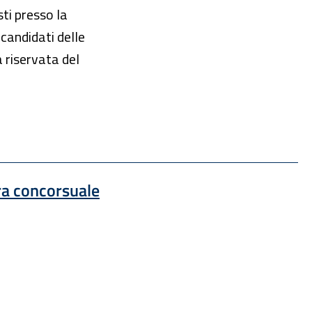
sti presso la
i candidati delle
a riservata del
Sito esterno : apre una nuova finestra
ra concorsuale