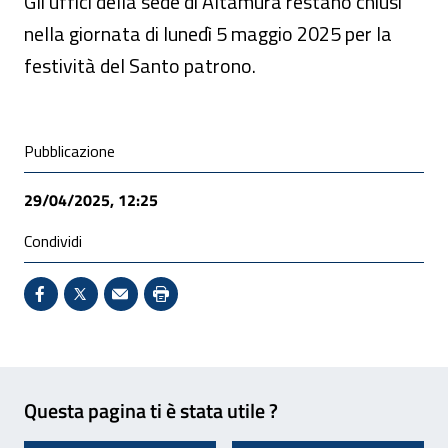
Gli uffici della sede di Altamura restano chiusi
nella giornata di lunedì 5 maggio 2025 per la
festività del Santo patrono.
Condivisione social
Pubblicazione
29/04/2025, 12:25
Condividi
Condividi su Facebook - Sito esterno - Apertura in 
X - Sito esterno - Apertura in nuova finestra
Invio Mail: apre il programma di posta el
Stampa pagina: scelta meno ecologic
Feedback
Questa pagina ti è stata utile ?