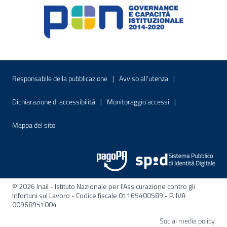
Menu di servizio
Sito interno - Apre in una nuova finestr
Sito interno - Apre
Responsabile della pubblicazione
Avviso all’utenza
Sito interno - Apre in una nuova finestra
Sito interno - Apre
Dichiarazione di accessibilità
Monitoraggio accessi
Sito interno - Apre nella stessa finestra
Mappa del sito
© 2026 Inail - Istituto Nazionale per l'Assicurazione contro gli
Infortuni sul Lavoro - Codice fiscale 01165400589 - P. IVA
00968951004
Apre
Social media policy