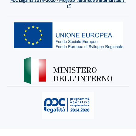
POC Legalità 2014-2020 - Progetto "Antifrode e Internal Audit"