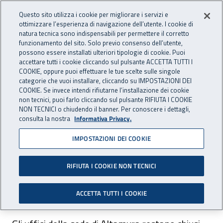
Accedi ai servizi online
For international visitors
Vai al menu principale
Vai al contenuto principale
Questo sito utilizza i cookie per migliorare i servizi e
ottimizzare l’esperienza di navigazione dell’utente. I cookie di
INAIL - Istituto Nazionale per 
natura tecnica sono indispensabili per permettere il corretto
Apri cerca
Apr
funzionamento del sito. Solo previo consenso dell’utente,
possono essere installati ulteriori tipologie di cookie. Puoi
Navigazione principale
accettare tutti i cookie cliccando sul pulsante ACCETTA TUTTI I
COOKIE, oppure puoi effettuare le tue scelte sulle singole
Navigazione - Ti trovi in:
Home
Inail comunica
Avvisi
categorie che vuoi installare, cliccando su IMPOSTAZIONI DEI
COOKIE. Se invece intendi rifiutarne l’installazione dei cookie
non tecnici, puoi farlo cliccando sul pulsante RIFIUTA I COOKIE
Dr Puglia: chiusura della
NON TECNICI o chiudendo il banner. Per conoscere i dettagli,
consulta la nostra
Informativa Privacy.
sede di Altamura per la
IMPOSTAZIONI DEI COOKIE
festività del Santo patrono
RIFIUTA I COOKIE NON TECNICI
Nella giornata del 5 maggio 2025 restano chiusi
gli uffici della sede di Altamura.
ACCETTA TUTTI I COOKIE