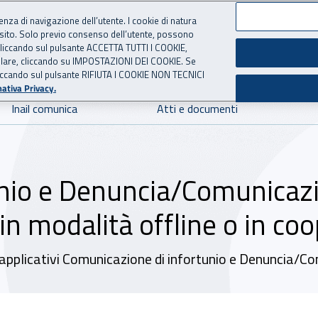
ienza di navigazione dell’utente. I cookie di natura
 sito. Solo previo consenso dell’utente, possono
 per l'Assicurazione contro 
ie cliccando sul pulsante ACCETTA TUTTI I COOKIE,
tallare, cliccando su IMPOSTAZIONI DEI COOKIE. Se
o cliccando sul pulsante RIFIUTA I COOKIE NON TECNICI
ativa Privacy.
Inail comunica
Atti e documenti
nio e Denuncia/Comunicazio
in modalità offline o in co
applicativi Comunicazione di infortunio e Denuncia/Co