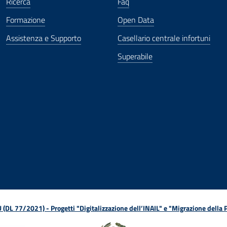
Ricerca
Faq
Formazione
Open Data
Assistenza e Supporto
Casellario centrale infortuni
Superabile
ova finestra
in nuova finestra
tura in nuova finestra
 Apertura in nuova finestra
sterno - Apertura in nuova finestra
Apertura nella stessa finestra
L 77/2021) - Progetti "Digitalizzazione dell’INAIL" e "Migrazione della