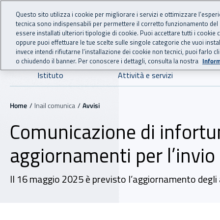
For international visitors
Vai al menu principale
Vai al contenuto principale
Questo sito utilizza i cookie per migliorare i servizi e ottimizzare l’esper
tecnica sono indispensabili per permettere il corretto funzionamento del
INAIL - Istituto Nazionale
essere installati ulteriori tipologie di cookie. Puoi accettare tutti i cook
oppure puoi effettuare le tue scelte sulle singole categorie che vuoi ins
invece intendi rifiutarne l’installazione dei cookie non tecnici, puoi farl
o chiudendo il banner. Per conoscere i dettagli, consulta la nostra
Inform
Navigazione principale
Istituto
Attività e servizi
Navigazione - Ti trovi in:
Home
Inail comunica
Avvisi
Comunicazione di infortu
aggiornamenti per l’invio 
Il 16 maggio 2025 è previsto l’aggiornamento degli 