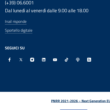
(+39) 06.6001
Dal lunedì al venerdì dalle 9.00 alle 18.00
Inail risponde
Sportello digitale
SEGUICI SU
Facebook - Sito esterno - Apertura in nuova finestra
X - Sito esterno - Apertura in nuova finestra
Instagram - Sito esterno - Apertura in nu
Linkedin - Sito esterno - Apertura 
Youtube - Sito esterno - Aper
TikTok - Sito esterno -
Spreaker - Sito e
Feed RSS - 
PNRR 2021-2026 – Next Generation EU (D