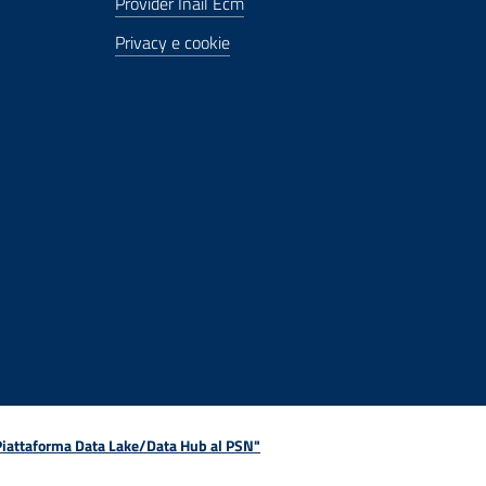
Provider Inail Ecm
Privacy e cookie
 Piattaforma Data Lake/Data Hub al PSN"