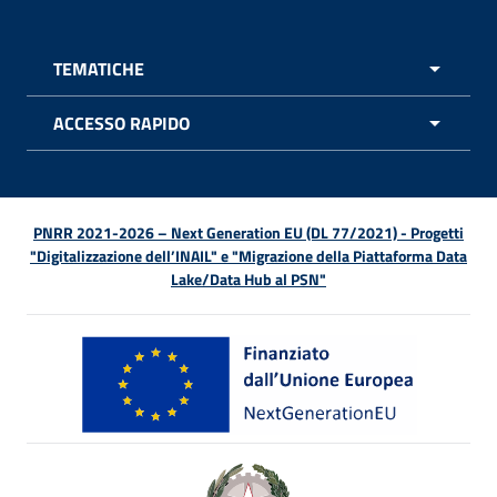
TEMATICHE
APRI 
ACCESSO RAPIDO
APRI 
PNRR 2021-2026 – Next Generation EU (DL 77/2021) - Progetti
"Digitalizzazione dell’INAIL" e "Migrazione della Piattaforma Data
Lake/Data Hub al PSN"