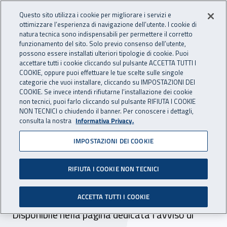
Accedi ai servizi online
For international visitors
Vai al menu principale
Vai al contenuto principale
Questo sito utilizza i cookie per migliorare i servizi e
ottimizzare l’esperienza di navigazione dell’utente. I cookie di
INAIL - Istituto Nazionale per 
natura tecnica sono indispensabili per permettere il corretto
Apri cerca
Apr
funzionamento del sito. Solo previo consenso dell’utente,
possono essere installati ulteriori tipologie di cookie. Puoi
Navigazione principale
accettare tutti i cookie cliccando sul pulsante ACCETTA TUTTI I
COOKIE, oppure puoi effettuare le tue scelte sulle singole
Navigazione - Ti trovi in:
Home
Inail comunica
Avvisi
categorie che vuoi installare, cliccando su IMPOSTAZIONI DEI
COOKIE. Se invece intendi rifiutarne l’installazione dei cookie
non tecnici, puoi farlo cliccando sul pulsante RIFIUTA I COOKIE
Selezione pubblica
NON TECNICI o chiudendo il banner. Per conoscere i dettagli,
consulta la nostra
Informativa Privacy.
conferimento di n. 14
IMPOSTAZIONI DEI COOKIE
incarichi quinquennali di
dirigente medico di II livello:
RIFIUTA I COOKIE NON TECNICI
convocazione prove orali
ACCETTA TUTTI I COOKIE
Disponibile nella pagina dedicata l'avviso di