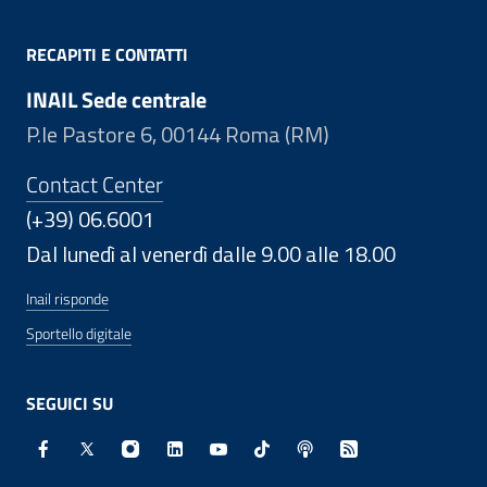
RECAPITI E CONTATTI
INAIL Sede centrale
P.le Pastore 6, 00144 Roma (RM)
Contact Center
(+39) 06.6001
Dal lunedì al venerdì dalle 9.00 alle 18.00
Inail risponde
Sportello digitale
SEGUICI SU
Facebook - Sito esterno - Apertura in nuova finestra
X - Sito esterno - Apertura in nuova finestra
Instagram - Sito esterno - Apertura in nuo
Linkedin - Sito esterno - Apertura in 
Youtube - Sito esterno - Apertur
TikTok - Sito esterno - Ape
Spreaker - Sito estern
Feed RSS - Apert