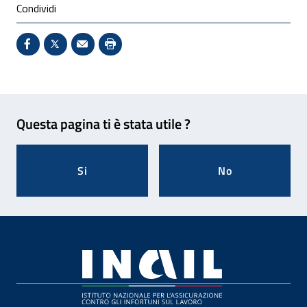
Condividi
Condividi su Facebook - Sito esterno - Apertura in 
X - Sito esterno - Apertura in nuova finestra
Invio Mail: apre il programma di posta el
Stampa pagina: scelta meno ecologic
Feedback
Questa pagina ti è stata utile ?
Si
No
Footer