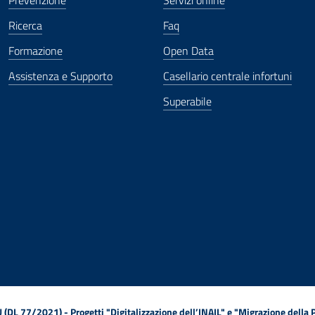
Prevenzione
Servizi online
Ricerca
Faq
Formazione
Open Data
Assistenza e Supporto
Casellario centrale infortuni
Superabile
ova finestra
in nuova finestra
tura in nuova finestra
 Apertura in nuova finestra
sterno - Apertura in nuova finestra
Apertura nella stessa finestra
L 77/2021) - Progetti "Digitalizzazione dell’INAIL" e "Migrazione della