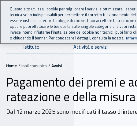
For international visitors
Vai al menu principale
Vai al contenuto principale
Questo sito utilizza i cookie per migliorare i servizi e ottimizzare l’esper
tecnica sono indispensabili per permettere il corretto funzionamento del
INAIL - Istituto Nazionale
essere installati ulteriori tipologie di cookie. Puoi accettare tutti i cook
oppure puoi effettuare le tue scelte sulle singole categorie che vuoi ins
invece intendi rifiutarne l’installazione dei cookie non tecnici, puoi farl
o chiudendo il banner. Per conoscere i dettagli, consulta la nostra
Inform
Navigazione principale
Istituto
Attività e servizi
Navigazione - Ti trovi in:
Home
Inail comunica
Avvisi
Pagamento dei premi e acc
rateazione e della misura d
Dal 12 marzo 2025 sono modificati il tasso di interess