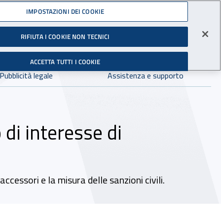
Accedi ai servizi online
IMPOSTAZIONI DEI COOKIE
gli Infortuni sul Lavoro
RIFIUTA I COOKIE NON TECNICI
Facebook - Sito esterno - Apertura in nuova finestra
X - Sito esterno - Apertura in nuova finestra
Instagram - Sito esterno - Apertura in 
Linkedin - Sito esterno - Apertur
Youtube - Sito esterno - A
Tiktok - Sito estern
Spreaker - Si
Feed R
in:
tutto INAIL.it
Avvia r
ACCETTA TUTTI I COOKIE
Dove cercare:
Pubblicità legale
Assistenza e supporto
di interesse di
ccessori e la misura delle sanzioni civili.