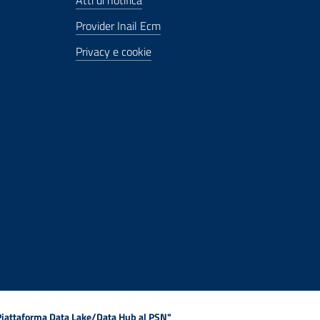
Atti di notifica
Provider Inail Ecm
Privacy e cookie
 Piattaforma Data Lake/Data Hub al PSN"