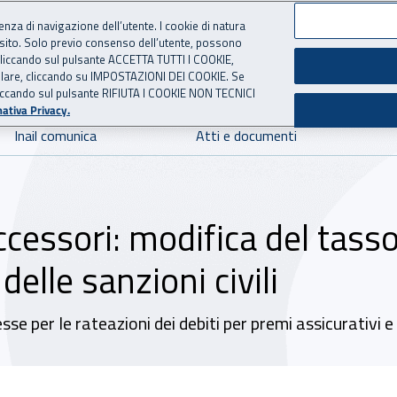
ienza di navigazione dell’utente. I cookie di natura
 sito. Solo previo consenso dell’utente, possono
 per l'Assicurazione contro 
ie cliccando sul pulsante ACCETTA TUTTI I COOKIE,
tallare, cliccando su IMPOSTAZIONI DEI COOKIE. Se
o cliccando sul pulsante RIFIUTA I COOKIE NON TECNICI
ativa Privacy.
Inail comunica
Atti e documenti
essori: modifica del tasso 
elle sanzioni civili
e per le rateazioni dei debiti per premi assicurativi e a