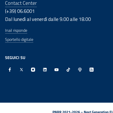
Contact Center
(+39) 06.6001
Dal lunedì al venerdì dalle 9.00 alle 18.00
Inail risponde
Sportello digitale
SEGUICI SU
Facebook - Sito esterno - Apertura in nuova finestra
X - Sito esterno - Apertura in nuova finestra
Instagram - Sito esterno - Apertura in nu
Linkedin - Sito esterno - Apertura 
Youtube - Sito esterno - Aper
TikTok - Sito esterno -
Spreaker - Sito e
Feed RSS - 
PNRR 2021-2026 – Next Generation EU (D