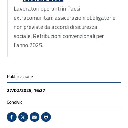
Lavoratori operanti in Paesi
extracomunitari: assicurazioni obbligatorie
non previste da accordi di sicurezza
sociale. Retribuzioni convenzionali per
l’anno 2025.
Condivisione social
Pubblicazione
27/02/2025, 16:27
Condividi
Condividi su Facebook - Sito esterno - Apertura in 
X - Sito esterno - Apertura in nuova finestra
Invio Mail: apre il programma di posta el
Stampa pagina: scelta meno ecologic