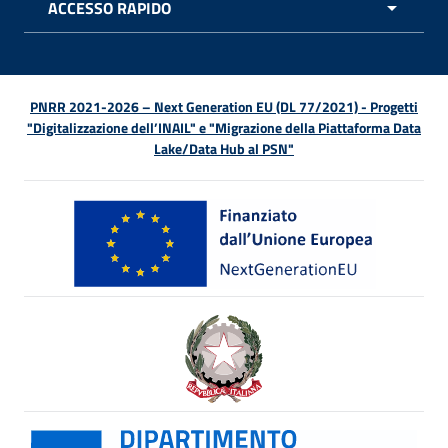
ACCESSO RAPIDO
APRI 
PNRR 2021-2026 – Next Generation EU (DL 77/2021) - Progetti
"Digitalizzazione dell’INAIL" e "Migrazione della Piattaforma Data
Lake/Data Hub al PSN"