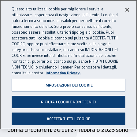
Accedi ai servizi online
For international visitors
Vai al menu principale
Vai al contenuto principale
Questo sito utilizza i cookie per migliorare i servizi e
ottimizzare l’esperienza di navigazione dell’utente. I cookie di
INAIL - Istituto Nazionale per 
natura tecnica sono indispensabili per permettere il corretto
Apri cerca
Apr
funzionamento del sito. Solo previo consenso dell’utente,
possono essere installati ulteriori tipologie di cookie. Puoi
Navigazione principale
accettare tutti i cookie cliccando sul pulsante ACCETTA TUTTI I
COOKIE, oppure puoi effettuare le tue scelte sulle singole
Navigazione - Ti trovi in:
Home
Inail comunica
Avvisi
categorie che vuoi installare, cliccando su IMPOSTAZIONI DEI
COOKIE. Se invece intendi rifiutarne l’installazione dei cookie
non tecnici, puoi farlo cliccando sul pulsante RIFIUTA I COOKIE
Lavoratori operanti in Paesi
NON TECNICI o chiudendo il banner. Per conoscere i dettagli,
consulta la nostra
Informativa Privacy.
extracomunitari non
IMPOSTAZIONI DEI COOKIE
convenzionati: retribuzioni
convenzionali per l’anno
RIFIUTA I COOKIE NON TECNICI
2025
ACCETTA TUTTI I COOKIE
Con la circolare n. 20 del 27 febbraio 2025 sono