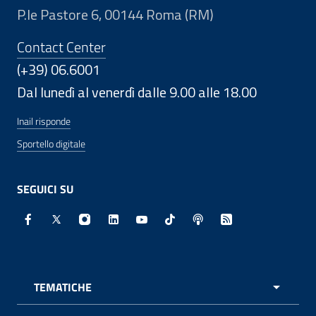
P.le Pastore 6, 00144 Roma (RM)
Contact Center
(+39) 06.6001
Dal lunedì al venerdì dalle 9.00 alle 18.00
Inail risponde
Sportello digitale
SEGUICI SU
Facebook - Sito esterno - Apertura in nuova finestra
X - Sito esterno - Apertura in nuova finestra
Instagram - Sito esterno - Apertura in nuo
Linkedin - Sito esterno - Apertura in 
Youtube - Sito esterno - Apertur
TikTok - Sito esterno - Ape
Spreaker - Sito estern
Feed RSS - Apert
TEMATICHE
APRI 