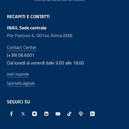
RECAPITI E CONTATTI
INAIL Sede centrale
P.le Pastore 6, 00144 Roma (RM)
Contact Center
(+39) 06.6001
Dal lunedì al venerdì dalle 9.00 alle 18.00
Inail risponde
Sportello digitale
SEGUICI SU
Facebook - Sito esterno - Apertura in nuova finestra
X - Sito esterno - Apertura in nuova finestra
Instagram - Sito esterno - Apertura in nuo
Linkedin - Sito esterno - Apertura in 
Youtube - Sito esterno - Apertur
TikTok - Sito esterno - Ape
Spreaker - Sito estern
Feed RSS - Apert