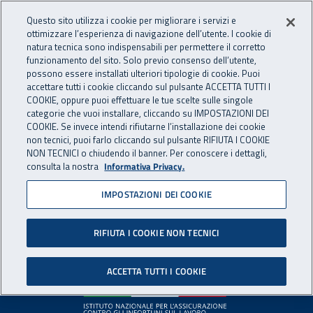
Accedi ai servizi online
For international visitors
Vai al menu principale
Vai al contenuto principale
Questo sito utilizza i cookie per migliorare i servizi e
ottimizzare l’esperienza di navigazione dell’utente. I cookie di
INAIL - Istituto Nazionale per 
natura tecnica sono indispensabili per permettere il corretto
Apri cerca
Apr
funzionamento del sito. Solo previo consenso dell’utente,
possono essere installati ulteriori tipologie di cookie. Puoi
Navigazione principale
accettare tutti i cookie cliccando sul pulsante ACCETTA TUTTI I
COOKIE, oppure puoi effettuare le tue scelte sulle singole
Pagina non disponibile
categorie che vuoi installare, cliccando su IMPOSTAZIONI DEI
COOKIE. Se invece intendi rifiutarne l’installazione dei cookie
non tecnici, puoi farlo cliccando sul pulsante RIFIUTA I COOKIE
Il contenuto non è stato trovato. Per continuare la
NON TECNICI o chiudendo il banner. Per conoscere i dettagli,
consulta la nostra
Informativa Privacy.
navigazione è possibile ritornare alla
home page
o utilizzare
il menu principale.
IMPOSTAZIONI DEI COOKIE
RIFIUTA I COOKIE NON TECNICI
Footer
ACCETTA TUTTI I COOKIE