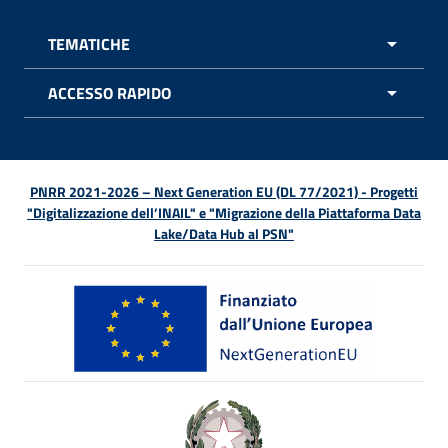
TEMATICHE
APRI 
ACCESSO RAPIDO
APRI 
PNRR 2021-2026 – Next Generation EU (DL 77/2021) - Progetti
"Digitalizzazione dell’INAIL" e "Migrazione della Piattaforma Data
Lake/Data Hub al PSN"