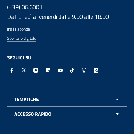
(+39) 06.6001
Dal lunedì al venerdì dalle 9.00 alle 18.00
Inail risponde
Sportello digitale
SEGUICI SU
Facebook - Sito esterno - Apertura in nuova finestra
X - Sito esterno - Apertura in nuova finestra
Instagram - Sito esterno - Apertura in nuo
Linkedin - Sito esterno - Apertura in 
Youtube - Sito esterno - Apertur
TikTok - Sito esterno - Ape
Spreaker - Sito estern
Feed RSS - Apert
TEMATICHE
APRI 
ACCESSO RAPIDO
APRI 