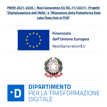
PNRR 2021-2026 – Next Generation EU (DL 77/2021) - Progetti
"Digitalizzazione dell’INAIL" e "Migrazione della Piattaforma Data
Lake/Data Hub al PSN"