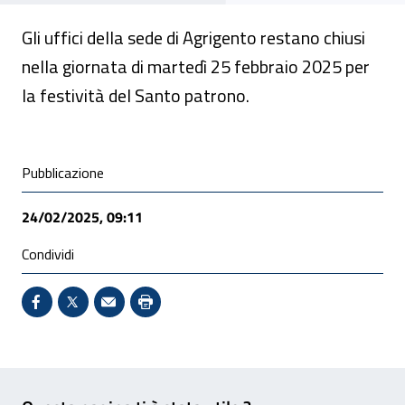
Gli uffici della sede di Agrigento restano chiusi
nella giornata di martedì 25 febbraio 2025 per
la festività del Santo patrono.
Condivisione social
Pubblicazione
24/02/2025, 09:11
Condividi
Condividi su Facebook - Sito esterno - Apertura in 
X - Sito esterno - Apertura in nuova finestra
Invio Mail: apre il programma di posta el
Stampa pagina: scelta meno ecologic
Feedback