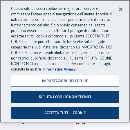
Accedi ai servizi online
For international visitors
Vai al menu principale
Vai al contenuto principale
Questo sito utilizza i cookie per migliorare i servizi e
ottimizzare l’esperienza di navigazione dell’utente. I cookie di
INAIL - Istituto Nazionale per 
natura tecnica sono indispensabili per permettere il corretto
Apri cerca
Apr
funzionamento del sito. Solo previo consenso dell’utente,
possono essere installati ulteriori tipologie di cookie. Puoi
Navigazione principale
accettare tutti i cookie cliccando sul pulsante ACCETTA TUTTI I
COOKIE, oppure puoi effettuare le tue scelte sulle singole
Navigazione - Ti trovi in:
Home
Inail comunica
Avvisi
categorie che vuoi installare, cliccando su IMPOSTAZIONI DEI
COOKIE. Se invece intendi rifiutarne l’installazione dei cookie
non tecnici, puoi farlo cliccando sul pulsante RIFIUTA I COOKIE
Dr Sicilia: chiusura uffici
NON TECNICI o chiudendo il banner. Per conoscere i dettagli,
consulta la nostra
Informativa Privacy.
della sede di Agrigento per
IMPOSTAZIONI DEI COOKIE
la festività del Santo
patrono
RIFIUTA I COOKIE NON TECNICI
Nella giornata del 25 febbraio 2025 restano
ACCETTA TUTTI I COOKIE
chiusi gli uffici della sede di Agrigento.