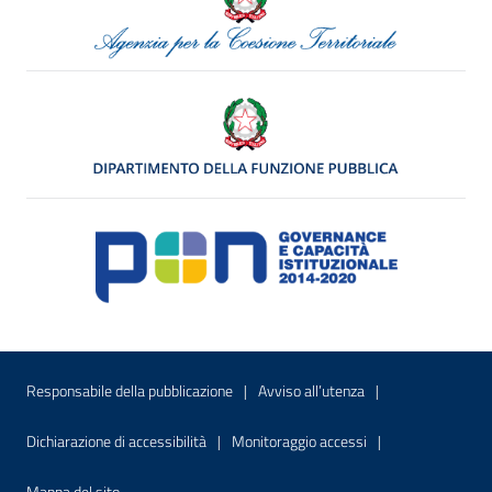
Menu di servizio
Sito interno - Apre in una nuova finestr
Sito interno - Apre
Responsabile della pubblicazione
Avviso all’utenza
Sito interno - Apre in una nuova finestra
Sito interno - Apre
Dichiarazione di accessibilità
Monitoraggio accessi
Sito interno - Apre nella stessa finestra
Mappa del sito