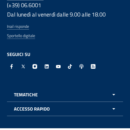
(+39) 06.6001
Dal lunedì al venerdì dalle 9.00 alle 18.00
Inail risponde
Sportello digitale
SEGUICI SU
Facebook - Sito esterno - Apertura in nuova finestra
X - Sito esterno - Apertura in nuova finestra
Instagram - Sito esterno - Apertura in nuo
Linkedin - Sito esterno - Apertura in 
Youtube - Sito esterno - Apertur
TikTok - Sito esterno - Ape
Spreaker - Sito estern
Feed RSS - Apert
TEMATICHE
APRI 
ACCESSO RAPIDO
APRI 