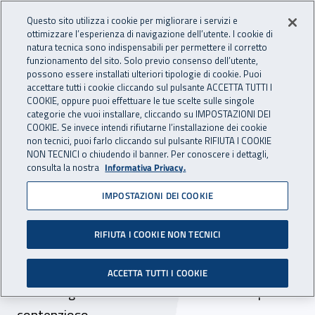
Accedi ai servizi online
For international visitors
Vai al menu principale
Vai al contenuto principale
Questo sito utilizza i cookie per migliorare i servizi e
ottimizzare l’esperienza di navigazione dell’utente. I cookie di
INAIL - Istituto Nazionale per 
natura tecnica sono indispensabili per permettere il corretto
Apri cerca
Apr
funzionamento del sito. Solo previo consenso dell’utente,
possono essere installati ulteriori tipologie di cookie. Puoi
Navigazione principale
accettare tutti i cookie cliccando sul pulsante ACCETTA TUTTI I
COOKIE, oppure puoi effettuare le tue scelte sulle singole
Navigazione - Ti trovi in:
Home
Inail comunica
Avvisi
categorie che vuoi installare, cliccando su IMPOSTAZIONI DEI
COOKIE. Se invece intendi rifiutarne l’installazione dei cookie
non tecnici, puoi farlo cliccando sul pulsante RIFIUTA I COOKIE
Dr Abruzzo - elenchi
NON TECNICI o chiudendo il banner. Per conoscere i dettagli,
consulta la nostra
Informativa Privacy.
professionisti selezione
IMPOSTAZIONI DEI COOKIE
comparativa per incarichi di
sostituzione in udienza
RIFIUTA I COOKIE NON TECNICI
Pubblicati gli elenchi dei professionisti a cui
ACCETTA TUTTI I COOKIE
affidare gli incarichi di sostituti d’udienza per il
contenzioso.