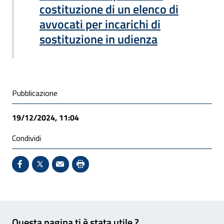
costituzione di un elenco di
avvocati per incarichi di
sostituzione in udienza
Condivisione social
Pubblicazione
19/12/2024, 11:04
Condividi
Condividi su Facebook - Sito esterno - Apertura in 
X - Sito esterno - Apertura in nuova finestra
Invio Mail: apre il programma di posta el
Stampa pagina: scelta meno ecologic
Feedback
Questa pagina ti è stata utile ?