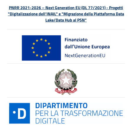
PNRR 2021-2026 – Next Generation EU (DL 77/2021) - Progetti
"Digitalizzazione dell’INAIL" e "Migrazione della Piattaforma Data
Lake/Data Hub al PSN"