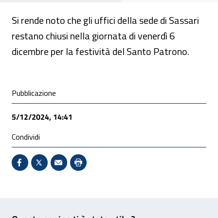
Si rende noto che gli uffici della sede di Sassari
restano chiusi nella giornata di venerdì 6
dicembre per la festività del Santo Patrono.
Condivisione social
Pubblicazione
5/12/2024, 14:41
Condividi
Condividi su Facebook - Sito esterno - Apertura in 
X - Sito esterno - Apertura in nuova finestra
Invio Mail: apre il programma di posta el
Stampa pagina: scelta meno ecologic
Feedback