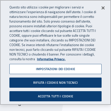
Accedi ai servizi online
For international visitors
Vai al menu principale
Vai al contenuto principale
Questo sito utilizza i cookie per migliorare i servizi e
ottimizzare l’esperienza di navigazione dell’utente. I cookie di
INAIL - Istituto Nazionale per 
natura tecnica sono indispensabili per permettere il corretto
Apri cerca
Apr
funzionamento del sito. Solo previo consenso dell’utente,
possono essere installati ulteriori tipologie di cookie. Puoi
Navigazione principale
accettare tutti i cookie cliccando sul pulsante ACCETTA TUTTI I
COOKIE, oppure puoi effettuare le tue scelte sulle singole
Navigazione - Ti trovi in:
Home
Inail comunica
Avvisi
categorie che vuoi installare, cliccando su IMPOSTAZIONI DEI
COOKIE. Se invece intendi rifiutarne l’installazione dei cookie
non tecnici, puoi farlo cliccando sul pulsante RIFIUTA I COOKIE
Dr Sardegna: chiusura degli
NON TECNICI o chiudendo il banner. Per conoscere i dettagli,
consulta la nostra
Informativa Privacy.
uffici della sede di Sassari
IMPOSTAZIONI DEI COOKIE
per la festività del Santo
patrono
RIFIUTA I COOKIE NON TECNICI
Nella giornata del 6 dicembre 2024 restano
ACCETTA TUTTI I COOKIE
chiusi gli uffici della sede di Sassari.