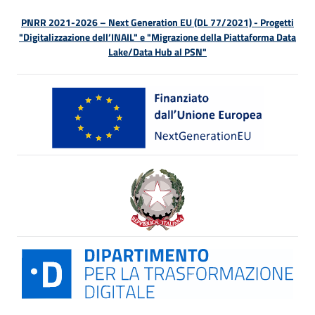
PNRR 2021-2026 – Next Generation EU (DL 77/2021) - Progetti
"Digitalizzazione dell’INAIL" e "Migrazione della Piattaforma Data
Lake/Data Hub al PSN"