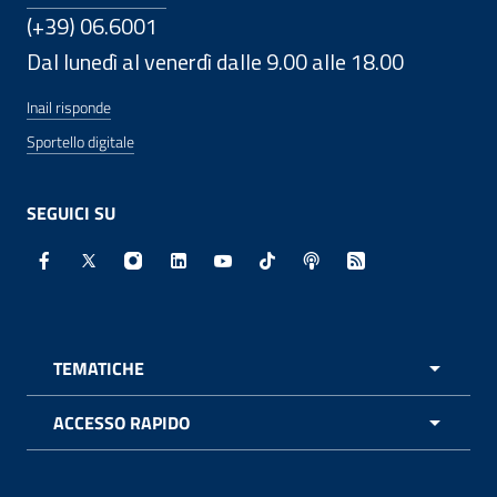
(+39) 06.6001
Dal lunedì al venerdì dalle 9.00 alle 18.00
Inail risponde
Sportello digitale
SEGUICI SU
Facebook - Sito esterno - Apertura in nuova finestra
X - Sito esterno - Apertura in nuova finestra
Instagram - Sito esterno - Apertura in nuo
Linkedin - Sito esterno - Apertura in 
Youtube - Sito esterno - Apertur
TikTok - Sito esterno - Ape
Spreaker - Sito estern
Feed RSS - Apert
TEMATICHE
APRI 
ACCESSO RAPIDO
APRI 