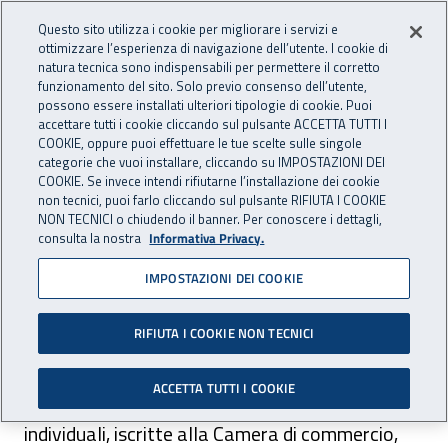
Accedi ai servizi online
For international visitors
Vai al menu principale
Vai al contenuto principale
Questo sito utilizza i cookie per migliorare i servizi e
ottimizzare l’esperienza di navigazione dell’utente. I cookie di
INAIL - Istituto Nazionale per 
natura tecnica sono indispensabili per permettere il corretto
Apri cerca
Apr
funzionamento del sito. Solo previo consenso dell’utente,
possono essere installati ulteriori tipologie di cookie. Puoi
Navigazione principale
accettare tutti i cookie cliccando sul pulsante ACCETTA TUTTI I
COOKIE, oppure puoi effettuare le tue scelte sulle singole
Navigazione - Ti trovi in:
Home
Inail comunica
Avvisi
categorie che vuoi installare, cliccando su IMPOSTAZIONI DEI
COOKIE. Se invece intendi rifiutarne l’installazione dei cookie
non tecnici, puoi farlo cliccando sul pulsante RIFIUTA I COOKIE
Pubblicato il Bando Isi 2024
NON TECNICI o chiudendo il banner. Per conoscere i dettagli,
consulta la nostra
Informativa Privacy.
Pubblicato nella Gazzetta ufficiale italiana n.
IMPOSTAZIONI DEI COOKIE
296 del 18 dicembre 2024 l'estratto dell'Avviso
pubblico Isi 2024.
RIFIUTA I COOKIE NON TECNICI
ACCETTA TUTTI I COOKIE
L'Inail mette a disposizione delle imprese, anche
individuali, iscritte alla Camera di commercio,