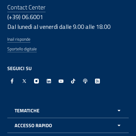
Contact Center
(+39) 06.6001
Dal lunedì al venerdì dalle 9.00 alle 18.00
Inail risponde
Sportello digitale
SEGUICI SU
Facebook - Sito esterno - Apertura in nuova finestra
X - Sito esterno - Apertura in nuova finestra
Instagram - Sito esterno - Apertura in nuo
Linkedin - Sito esterno - Apertura in 
Youtube - Sito esterno - Apertur
TikTok - Sito esterno - Ape
Spreaker - Sito estern
Feed RSS - Apert
TEMATICHE
APRI 
ACCESSO RAPIDO
APRI 