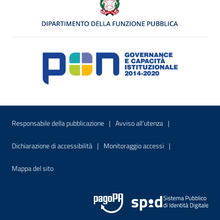
Menu di servizio
Sito interno - Apre in una nuova finestr
Sito interno - Apre
Responsabile della pubblicazione
Avviso all’utenza
Sito interno - Apre in una nuova finestra
Sito interno - Apre
Dichiarazione di accessibilità
Monitoraggio accessi
Sito interno - Apre nella stessa finestra
Mappa del sito