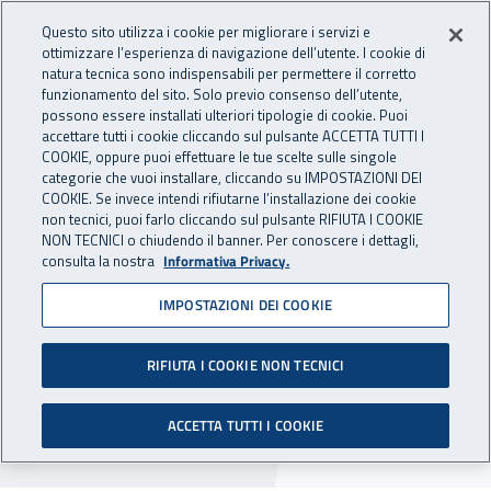
Accedi ai servizi online
For international visitors
Vai al menu principale
Vai al contenuto principale
Questo sito utilizza i cookie per migliorare i servizi e
ottimizzare l’esperienza di navigazione dell’utente. I cookie di
INAIL - Istituto Nazionale per 
natura tecnica sono indispensabili per permettere il corretto
Apri cerca
Apr
funzionamento del sito. Solo previo consenso dell’utente,
possono essere installati ulteriori tipologie di cookie. Puoi
Navigazione principale
accettare tutti i cookie cliccando sul pulsante ACCETTA TUTTI I
COOKIE, oppure puoi effettuare le tue scelte sulle singole
Navigazione - Ti trovi in:
Home
Inail comunica
Avvisi
categorie che vuoi installare, cliccando su IMPOSTAZIONI DEI
COOKIE. Se invece intendi rifiutarne l’installazione dei cookie
non tecnici, puoi farlo cliccando sul pulsante RIFIUTA I COOKIE
Dr Veneto: chiusura degli
NON TECNICI o chiudendo il banner. Per conoscere i dettagli,
consulta la nostra
Informativa Privacy.
uffici per la festività del
IMPOSTAZIONI DEI COOKIE
Santo Patrono
RIFIUTA I COOKIE NON TECNICI
Nella giornata del 21 novembre 2024 restano
chiusi gli uffici della Direzione regionale e della
ACCETTA TUTTI I COOKIE
Direzione territoriale di Venezia Terraferma.