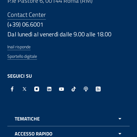
P.le Pastore 6, 00144 Roma (RM)
Contact Center
(+39) 06.6001
Dal lunedì al venerdì dalle 9.00 alle 18.00
Inail risponde
Sportello digitale
SEGUICI SU
Facebook - Sito esterno - Apertura in nuova finestra
X - Sito esterno - Apertura in nuova finestra
Instagram - Sito esterno - Apertura in nuo
Linkedin - Sito esterno - Apertura in 
Youtube - Sito esterno - Apertur
TikTok - Sito esterno - Ape
Spreaker - Sito estern
Feed RSS - Apert
TEMATICHE
APRI 
ACCESSO RAPIDO
APRI 