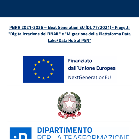
PNRR 2021-2026 – Next Generation EU (DL 77/2021) - Progetti
"Digitalizzazione dell’INAIL" e "Migrazione della Piattaforma Data
Lake/Data Hub al PSN"