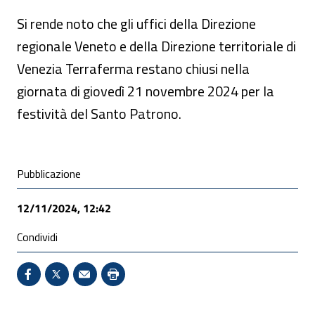
Si rende noto che gli uffici della Direzione
regionale Veneto e della Direzione territoriale di
Venezia Terraferma restano chiusi nella
giornata di giovedì 21 novembre 2024 per la
festività del Santo Patrono.
Condivisione social
Pubblicazione
12/11/2024, 12:42
Condividi
Condividi su Facebook - Sito esterno - Apertura in 
X - Sito esterno - Apertura in nuova finestra
Invio Mail: apre il programma di posta el
Stampa pagina: scelta meno ecologic