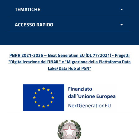
TEMATICHE
APRI 
ACCESSO RAPIDO
APRI 
PNRR 2021-2026 – Next Generation EU (DL 77/2021) - Progetti
"Digitalizzazione dell’INAIL" e "Migrazione della Piattaforma Data
Lake/Data Hub al PSN"