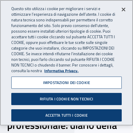
Accedi ai servizi online
For international visitors
Vai al menu principale
Vai al contenuto principale
Questo sito utilizza i cookie per migliorare i servizi e
ottimizzare l’esperienza di navigazione dell’utente. I cookie di
INAIL - Istituto Nazionale per 
natura tecnica sono indispensabili per permettere il corretto
Apri cerca
Apr
funzionamento del sito. Solo previo consenso dell’utente,
possono essere installati ulteriori tipologie di cookie. Puoi
Navigazione principale
accettare tutti i cookie cliccando sul pulsante ACCETTA TUTTI I
COOKIE, oppure puoi effettuare le tue scelte sulle singole
Navigazione - Ti trovi in:
Home
Inail comunica
Avvisi
categorie che vuoi installare, cliccando su IMPOSTAZIONI DEI
COOKIE. Se invece intendi rifiutarne l’installazione dei cookie
non tecnici, puoi farlo cliccando sul pulsante RIFIUTA I COOKIE
Procedura di reclutamento
NON TECNICI o chiudendo il banner. Per conoscere i dettagli,
consulta la nostra
Informativa Privacy.
n. 33 unità di personale
IMPOSTAZIONI DEI COOKIE
presso la Consulenza
Tecnica Salute e Sicurezza
RIFIUTA I COOKIE NON TECNICI
(Ctss), I livello
ACCETTA TUTTI I COOKIE
professionale: diario della