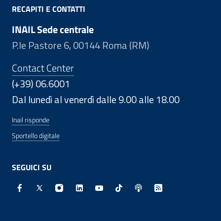
RECAPITI E CONTATTI
INAIL Sede centrale
P.le Pastore 6, 00144 Roma (RM)
Contact Center
(+39) 06.6001
Dal lunedì al venerdì dalle 9.00 alle 18.00
Inail risponde
Sportello digitale
SEGUICI SU
Facebook - Sito esterno - Apertura in nuova finestra
X - Sito esterno - Apertura in nuova finestra
Instagram - Sito esterno - Apertura in nuo
Linkedin - Sito esterno - Apertura in 
Youtube - Sito esterno - Apertur
TikTok - Sito esterno - Ape
Spreaker - Sito estern
Feed RSS - Apert