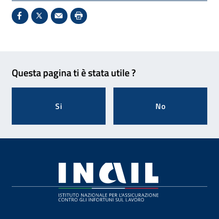
Condividi su Facebook - Sito esterno - Apertura in 
X - Sito esterno - Apertura in nuova finestra
Invio Mail: apre il programma di posta el
Stampa pagina: scelta meno ecologic
Feedback
Questa pagina ti è stata utile ?
Si
No
Footer