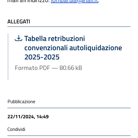
ALLEGATI
ALLEGATI
Scarica file:
Formato PDF — Dimensione 80.66 kB
Tabella retribuzioni
convenzionali autoliquidazione
2025-2025
Formato PDF — 80.66 kB
Condivisione social
Pubblicazione
22/11/2024, 14:49
Condividi