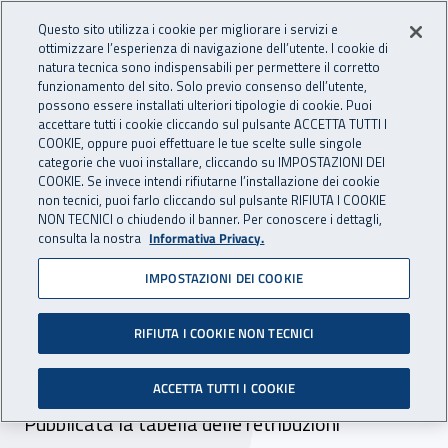
Accedi ai servizi online
For international visitors
Vai al menu principale
Vai al contenuto principale
Questo sito utilizza i cookie per migliorare i servizi e
ottimizzare l’esperienza di navigazione dell’utente. I cookie di
INAIL - Istituto Nazionale per 
natura tecnica sono indispensabili per permettere il corretto
Apri cerca
Apr
funzionamento del sito. Solo previo consenso dell’utente,
possono essere installati ulteriori tipologie di cookie. Puoi
Navigazione principale
accettare tutti i cookie cliccando sul pulsante ACCETTA TUTTI I
COOKIE, oppure puoi effettuare le tue scelte sulle singole
Navigazione - Ti trovi in:
Home
Inail comunica
Avvisi
categorie che vuoi installare, cliccando su IMPOSTAZIONI DEI
COOKIE. Se invece intendi rifiutarne l’installazione dei cookie
non tecnici, puoi farlo cliccando sul pulsante RIFIUTA I COOKIE
Dr Lombardia - retribuzioni
NON TECNICI o chiudendo il banner. Per conoscere i dettagli,
consulta la nostra
Informativa Privacy.
convenzionali di soci e
IMPOSTAZIONI DEI COOKIE
familiari non artigiani -
autoliquidazione
RIFIUTA I COOKIE NON TECNICI
2024/2025
ACCETTA TUTTI I COOKIE
Pubblicata la tabella delle retribuzioni