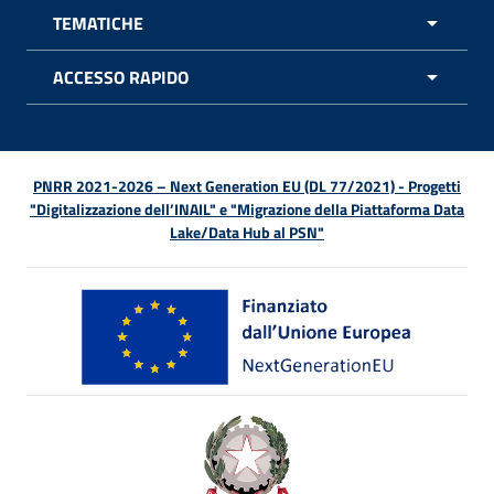
TEMATICHE
APRI 
ACCESSO RAPIDO
APRI 
PNRR 2021-2026 – Next Generation EU (DL 77/2021) - Progetti
"Digitalizzazione dell’INAIL" e "Migrazione della Piattaforma Data
Lake/Data Hub al PSN"