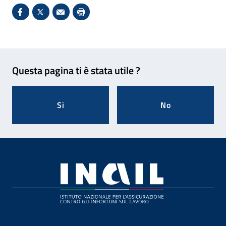
Condividi su Facebook - Sito esterno - Apertura in 
X - Sito esterno - Apertura in nuova finestra
Invio Mail: apre il programma di posta el
Stampa pagina: scelta meno ecologic
Feedback
Questa pagina ti è stata utile ?
Si
No
Footer