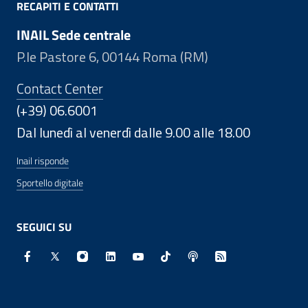
RECAPITI E CONTATTI
INAIL Sede centrale
P.le Pastore 6, 00144 Roma (RM)
Contact Center
(+39) 06.6001
Dal lunedì al venerdì dalle 9.00 alle 18.00
Inail risponde
Sportello digitale
SEGUICI SU
Facebook - Sito esterno - Apertura in nuova finestra
X - Sito esterno - Apertura in nuova finestra
Instagram - Sito esterno - Apertura in nuo
Linkedin - Sito esterno - Apertura in 
Youtube - Sito esterno - Apertur
TikTok - Sito esterno - Ape
Spreaker - Sito estern
Feed RSS - Apert