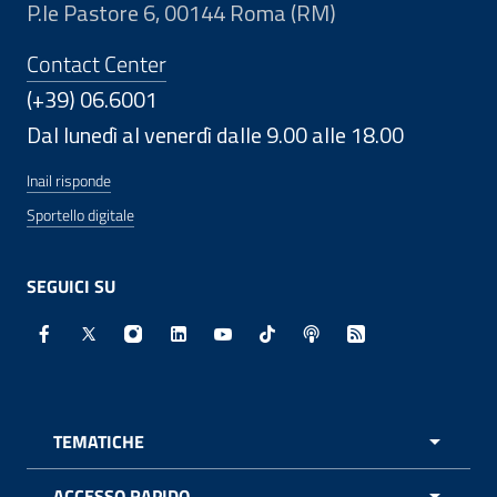
P.le Pastore 6, 00144 Roma (RM)
Contact Center
(+39) 06.6001
Dal lunedì al venerdì dalle 9.00 alle 18.00
Inail risponde
Sportello digitale
SEGUICI SU
Facebook - Sito esterno - Apertura in nuova finestra
X - Sito esterno - Apertura in nuova finestra
Instagram - Sito esterno - Apertura in nuo
Linkedin - Sito esterno - Apertura in 
Youtube - Sito esterno - Apertur
TikTok - Sito esterno - Ape
Spreaker - Sito estern
Feed RSS - Apert
TEMATICHE
APRI 
ACCESSO RAPIDO