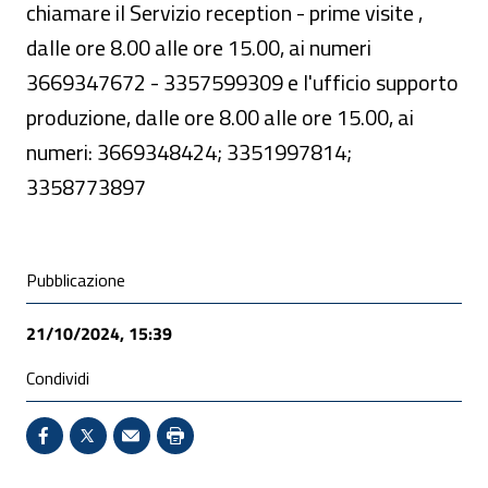
chiamare il Servizio reception - prime visite ,
dalle ore 8.00 alle ore 15.00, ai numeri
3669347672 - 3357599309 e l'ufficio supporto
produzione, dalle ore 8.00 alle ore 15.00, ai
numeri: 3669348424; 3351997814;
3358773897
Condivisione social
Pubblicazione
21/10/2024, 15:39
Condividi
Condividi su Facebook - Sito esterno - Apertura in 
X - Sito esterno - Apertura in nuova finestra
Invio Mail: apre il programma di posta el
Stampa pagina: scelta meno ecologic