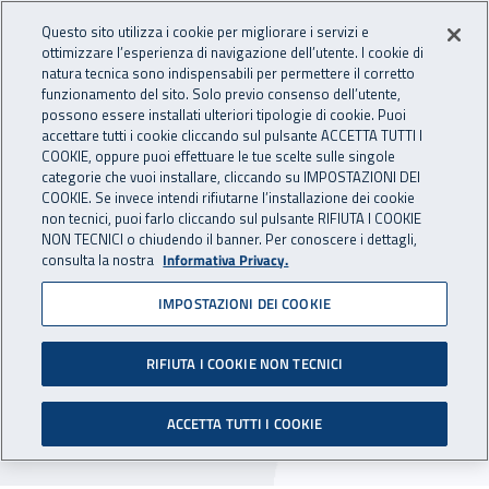
Accedi ai servizi online
For international visitors
Vai al menu principale
Vai al contenuto principale
Questo sito utilizza i cookie per migliorare i servizi e
ottimizzare l’esperienza di navigazione dell’utente. I cookie di
INAIL - Istituto Nazionale per 
natura tecnica sono indispensabili per permettere il corretto
Apri cerca
Apr
funzionamento del sito. Solo previo consenso dell’utente,
possono essere installati ulteriori tipologie di cookie. Puoi
Navigazione principale
accettare tutti i cookie cliccando sul pulsante ACCETTA TUTTI I
COOKIE, oppure puoi effettuare le tue scelte sulle singole
Navigazione - Ti trovi in:
Home
Inail comunica
Avvisi
categorie che vuoi installare, cliccando su IMPOSTAZIONI DEI
COOKIE. Se invece intendi rifiutarne l’installazione dei cookie
non tecnici, puoi farlo cliccando sul pulsante RIFIUTA I COOKIE
Centro protesi di Vigorso di
NON TECNICI o chiudendo il banner. Per conoscere i dettagli,
consulta la nostra
Informativa Privacy.
Budrio: nuova sospensione
IMPOSTAZIONI DEI COOKIE
attività
RIFIUTA I COOKIE NON TECNICI
Sono temporaneamente sospese le attività
tecniche e sanitarie del Centro protesi di
ACCETTA TUTTI I COOKIE
Vigorso di Budrio.