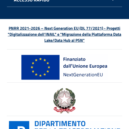
APRI 
PNRR 2021-2026 – Next Generation EU (DL 77/2021) - Progetti
"Digitalizzazione dell’INAIL" e "Migrazione della Piattaforma Data
Lake/Data Hub al PSN"