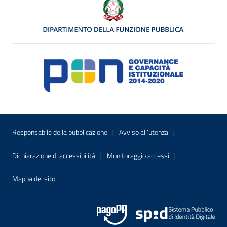
Menu di servizio
Sito interno - Apre in una nuova finestr
Sito interno - Apre
Responsabile della pubblicazione
Avviso all’utenza
Sito interno - Apre in una nuova finestra
Sito interno - Apre
Dichiarazione di accessibilità
Monitoraggio accessi
Sito interno - Apre nella stessa finestra
Mappa del sito