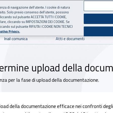
ienza di navigazione dell’utente. I cookie di natura
 sito. Solo previo consenso dell’utente, possono
 per l'Assicurazione contro 
ie cliccando sul pulsante ACCETTA TUTTI I COOKIE,
tallare, cliccando su IMPOSTAZIONI DEI COOKIE. Se
o cliccando sul pulsante RIFIUTA I COOKIE NON TECNICI
ativa Privacy.
Inail comunica
Atti e documenti
termine upload della docu
nza per la fase di upload della documentazione.
upload della documentazione efficace nei confronti degl