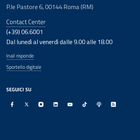
P.le Pastore 6, 00144 Roma (RM)
Contact Center
(+39) 06.6001
Dal lunedì al venerdì dalle 9.00 alle 18.00
Inail risponde
Sportello digitale
SEGUICI SU
Facebook - Sito esterno - Apertura in nuova finestra
X - Sito esterno - Apertura in nuova finestra
Instagram - Sito esterno - Apertura in nu
Linkedin - Sito esterno - Apertura 
Youtube - Sito esterno - Aper
TikTok - Sito esterno -
Spreaker - Sito e
Feed RSS - 