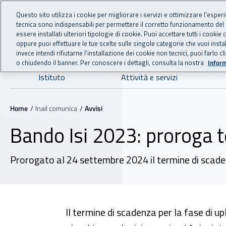
For international visitors
Vai al menu principale
Vai al contenuto principale
Questo sito utilizza i cookie per migliorare i servizi e ottimizzare l’esper
tecnica sono indispensabili per permettere il corretto funzionamento del
INAIL - Istituto Nazionale
essere installati ulteriori tipologie di cookie. Puoi accettare tutti i cook
oppure puoi effettuare le tue scelte sulle singole categorie che vuoi ins
invece intendi rifiutarne l’installazione dei cookie non tecnici, puoi farl
o chiudendo il banner. Per conoscere i dettagli, consulta la nostra
Inform
Navigazione principale
Istituto
Attività e servizi
Navigazione - Ti trovi in:
Home
Inail comunica
Avvisi
Bando Isi 2023: proroga 
Prorogato al 24 settembre 2024 il termine di scade
Il termine di scadenza per la fase di 