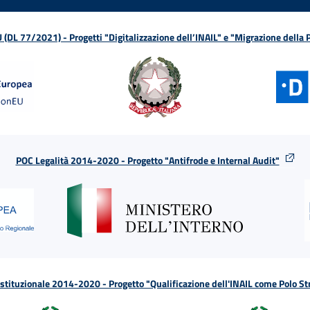
L 77/2021) - Progetti "Digitalizzazione dell’INAIL" e "Migrazione della
POC Legalità 2014-2020 - Progetto "Antifrode e Internal Audit"
tituzionale 2014-2020 - Progetto "Qualificazione dell'INAIL come Polo St