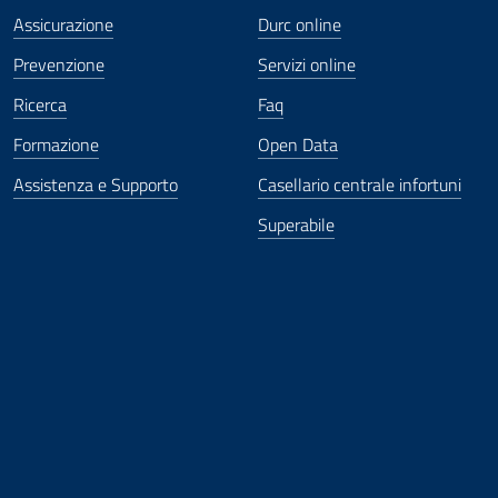
Assicurazione
Durc online
Prevenzione
Servizi online
Ricerca
Faq
Formazione
Open Data
Assistenza e Supporto
Casellario centrale infortuni
Superabile
ova finestra
in nuova finestra
tura in nuova finestra
 Apertura in nuova finestra
sterno - Apertura in nuova finestra
Apertura nella stessa finestra