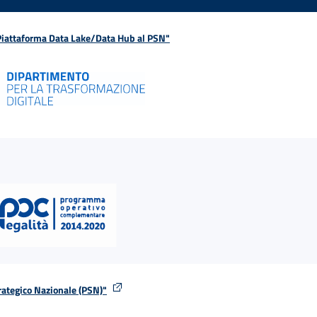
 Piattaforma Data Lake/Data Hub al PSN"
rategico Nazionale (PSN)"