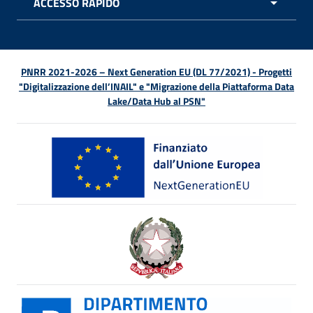
ACCESSO RAPIDO
APRI 
PNRR 2021-2026 – Next Generation EU (DL 77/2021) - Progetti
"Digitalizzazione dell’INAIL" e "Migrazione della Piattaforma Data
Lake/Data Hub al PSN"