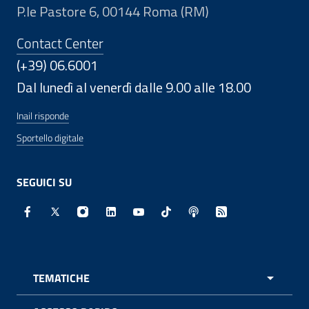
P.le Pastore 6, 00144 Roma (RM)
Contact Center
(+39) 06.6001
Dal lunedì al venerdì dalle 9.00 alle 18.00
Inail risponde
Sportello digitale
SEGUICI SU
Facebook - Sito esterno - Apertura in nuova finestra
X - Sito esterno - Apertura in nuova finestra
Instagram - Sito esterno - Apertura in nuo
Linkedin - Sito esterno - Apertura in 
Youtube - Sito esterno - Apertur
TikTok - Sito esterno - Ape
Spreaker - Sito estern
Feed RSS - Apert
TEMATICHE
APRI 