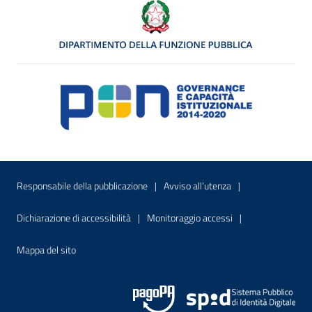
Menu di servizio
Sito interno - Apre in una nuova finestr
Sito interno - Apre
Responsabile della pubblicazione
Avviso all’utenza
Sito interno - Apre in una nuova finestra
Sito interno - Apre
Dichiarazione di accessibilità
Monitoraggio accessi
Sito interno - Apre nella stessa finestra
Mappa del sito