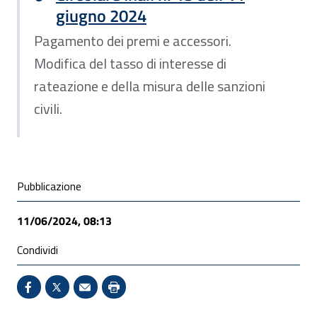
giugno 2024
Pagamento dei premi e accessori.
Modifica del tasso di interesse di
rateazione e della misura delle sanzioni
civili.
Condivisione social
Pubblicazione
11/06/2024, 08:13
Condividi
Condividi su Facebook - Sito esterno - Apertura in 
X - Sito esterno - Apertura in nuova finestra
Invio Mail: apre il programma di posta el
Stampa pagina: scelta meno ecologic