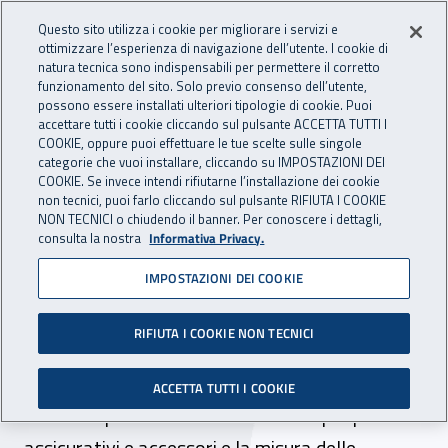
Accedi ai servizi online
For international visitors
Vai al menu principale
Vai al contenuto principale
Questo sito utilizza i cookie per migliorare i servizi e
ottimizzare l’esperienza di navigazione dell’utente. I cookie di
INAIL - Istituto Nazionale per 
natura tecnica sono indispensabili per permettere il corretto
Apri cerca
Apr
funzionamento del sito. Solo previo consenso dell’utente,
possono essere installati ulteriori tipologie di cookie. Puoi
Navigazione principale
accettare tutti i cookie cliccando sul pulsante ACCETTA TUTTI I
COOKIE, oppure puoi effettuare le tue scelte sulle singole
Navigazione - Ti trovi in:
Home
Inail comunica
Avvisi
categorie che vuoi installare, cliccando su IMPOSTAZIONI DEI
COOKIE. Se invece intendi rifiutarne l’installazione dei cookie
non tecnici, puoi farlo cliccando sul pulsante RIFIUTA I COOKIE
Pagamento premi e
NON TECNICI o chiudendo il banner. Per conoscere i dettagli,
consulta la nostra
Informativa Privacy.
accessori: modifica tasso di
IMPOSTAZIONI DEI COOKIE
interesse di rateazione e
misura delle sanzioni civili
RIFIUTA I COOKIE NON TECNICI
Dal 12 giugno 2024 sono modificati il tasso di
ACCETTA TUTTI I COOKIE
interesse per le rateazioni dei debiti per premi
assicurativi e accessori e la misura delle