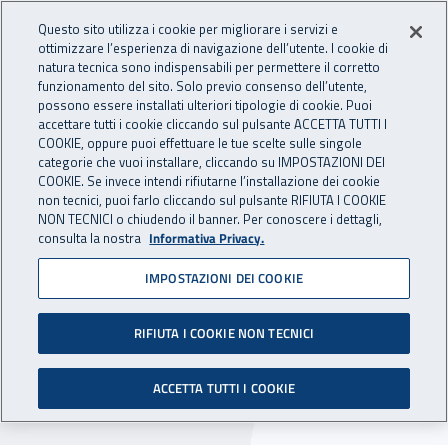
Accedi ai servizi online
For international visitors
Vai al menu principale
Vai al contenuto principale
Questo sito utilizza i cookie per migliorare i servizi e
ottimizzare l’esperienza di navigazione dell’utente. I cookie di
INAIL - Istituto Nazionale per 
natura tecnica sono indispensabili per permettere il corretto
Apri cerca
Apr
funzionamento del sito. Solo previo consenso dell’utente,
possono essere installati ulteriori tipologie di cookie. Puoi
Navigazione principale
accettare tutti i cookie cliccando sul pulsante ACCETTA TUTTI I
COOKIE, oppure puoi effettuare le tue scelte sulle singole
Navigazione - Ti trovi in:
Home
Inail comunica
Avvisi
categorie che vuoi installare, cliccando su IMPOSTAZIONI DEI
COOKIE. Se invece intendi rifiutarne l’installazione dei cookie
non tecnici, puoi farlo cliccando sul pulsante RIFIUTA I COOKIE
Dr Toscana: chiusura degli
NON TECNICI o chiudendo il banner. Per conoscere i dettagli,
consulta la nostra
Informativa Privacy.
uffici di Firenze per la
IMPOSTAZIONI DEI COOKIE
festività del Santo patrono
RIFIUTA I COOKIE NON TECNICI
Nella giornata del 24 giugno 2024 restano
chiusi gli uffici della sede di Firenze per la
ACCETTA TUTTI I COOKIE
festività del Santo patrono.