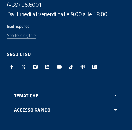
(+39) 06.6001
Dal lunedì al venerdì dalle 9.00 alle 18.00
Inail risponde
Sportello digitale
SEGUICI SU
Facebook - Sito esterno - Apertura in nuova finestra
X - Sito esterno - Apertura in nuova finestra
Instagram - Sito esterno - Apertura in nuo
Linkedin - Sito esterno - Apertura in 
Youtube - Sito esterno - Apertur
TikTok - Sito esterno - Ape
Spreaker - Sito estern
Feed RSS - Apert
TEMATICHE
APRI 
ACCESSO RAPIDO
APRI 