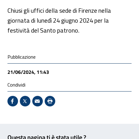
Chiusi gli uffici della sede di Firenze nella
giornata di lunedì 24 giugno 2024 per la
festività del Santo patrono.
Condivisione social
Pubblicazione
21/06/2024, 11:43
Condividi
Condividi su Facebook - Sito esterno - Apertura in 
X - Sito esterno - Apertura in nuova finestra
Invio Mail: apre il programma di posta el
Stampa pagina: scelta meno ecologic
Feedback
Questa pagina ti è stata utile ?