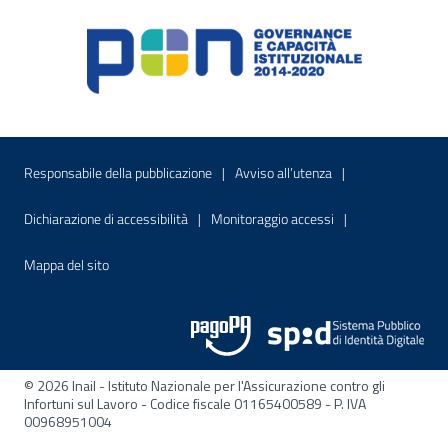
Menu di servizio
Sito interno - Apre in una nuova finestr
Sito interno - Apre
Responsabile della pubblicazione
Avviso all’utenza
Sito interno - Apre in una nuova finestra
Sito interno - Apre
Dichiarazione di accessibilità
Monitoraggio accessi
Sito interno - Apre nella stessa finestra
Mappa del sito
© 2026 Inail - Istituto Nazionale per l'Assicurazione contro gli
Infortuni sul Lavoro - Codice fiscale 01165400589 - P. IVA
00968951004