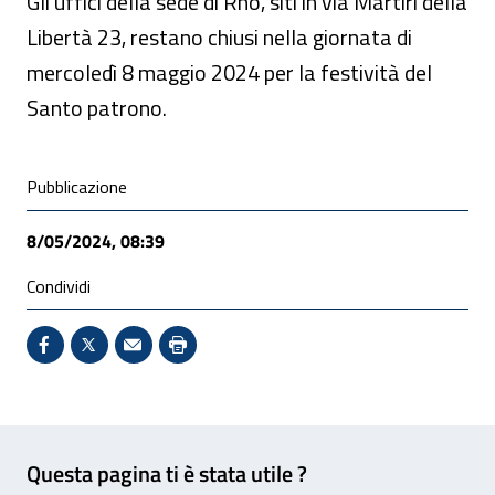
Gli uffici della sede di Rho, siti in via Martiri della
Libertà 23, restano chiusi nella giornata di
mercoledì 8 maggio 2024 per la festività del
Santo patrono.
Condivisione social
Pubblicazione
8/05/2024, 08:39
Condividi
Condividi su Facebook - Sito esterno - Apertura in 
X - Sito esterno - Apertura in nuova finestra
Invio Mail: apre il programma di posta el
Stampa pagina: scelta meno ecologic
Feedback
Questa pagina ti è stata utile ?