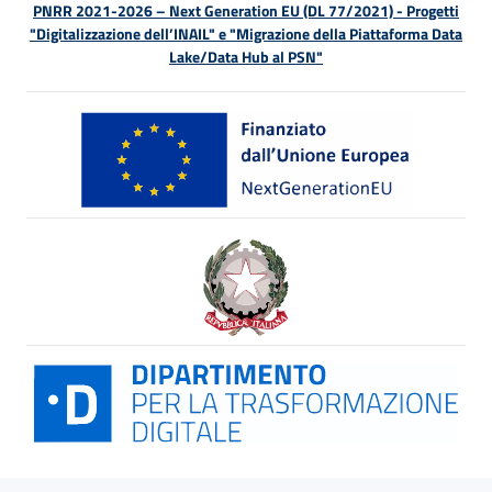
PNRR 2021-2026 – Next Generation EU (DL 77/2021) - Progetti
"Digitalizzazione dell’INAIL" e "Migrazione della Piattaforma Data
Lake/Data Hub al PSN"