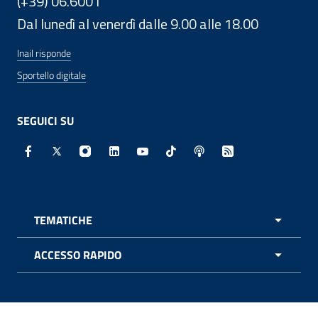
(+39) 06.6001
Dal lunedì al venerdì dalle 9.00 alle 18.00
Inail risponde
Sportello digitale
SEGUICI SU
Facebook - Sito esterno - Apertura in nuova finestra
X - Sito esterno - Apertura in nuova finestra
Instagram - Sito esterno - Apertura in nuo
Linkedin - Sito esterno - Apertura in 
Youtube - Sito esterno - Apertur
TikTok - Sito esterno - Ape
Spreaker - Sito estern
Feed RSS - Apert
TEMATICHE
APRI 
ACCESSO RAPIDO
APRI 