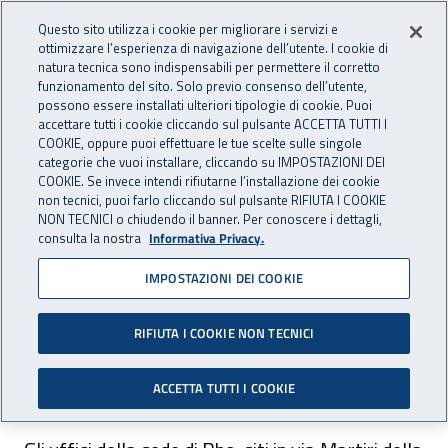
Accedi ai servizi online
For international visitors
Vai al menu principale
Vai al contenuto principale
Questo sito utilizza i cookie per migliorare i servizi e
ottimizzare l’esperienza di navigazione dell’utente. I cookie di
INAIL - Istituto Nazionale per 
natura tecnica sono indispensabili per permettere il corretto
Apri cerca
Apr
funzionamento del sito. Solo previo consenso dell’utente,
possono essere installati ulteriori tipologie di cookie. Puoi
Navigazione principale
accettare tutti i cookie cliccando sul pulsante ACCETTA TUTTI I
COOKIE, oppure puoi effettuare le tue scelte sulle singole
Navigazione - Ti trovi in:
Home
Inail comunica
Avvisi
categorie che vuoi installare, cliccando su IMPOSTAZIONI DEI
COOKIE. Se invece intendi rifiutarne l’installazione dei cookie
non tecnici, puoi farlo cliccando sul pulsante RIFIUTA I COOKIE
Dr Lombardia: chiusura
NON TECNICI o chiudendo il banner. Per conoscere i dettagli,
consulta la nostra
Informativa Privacy.
temporanea degli uffici
IMPOSTAZIONI DEI COOKIE
della sede di Rho
RIFIUTA I COOKIE NON TECNICI
Nella giornata dell'8 maggio 2024 restano
chiusi gli uffici della sede di Rho.
ACCETTA TUTTI I COOKIE