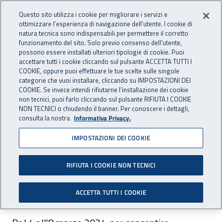
Accedi ai servizi online
For international visitors
Vai al menu principale
Vai al contenuto principale
Questo sito utilizza i cookie per migliorare i servizi e
ottimizzare l’esperienza di navigazione dell’utente. I cookie di
INAIL - Istituto Nazionale per 
natura tecnica sono indispensabili per permettere il corretto
Apri cerca
Apr
funzionamento del sito. Solo previo consenso dell’utente,
possono essere installati ulteriori tipologie di cookie. Puoi
Navigazione principale
accettare tutti i cookie cliccando sul pulsante ACCETTA TUTTI I
COOKIE, oppure puoi effettuare le tue scelte sulle singole
Navigazione - Ti trovi in:
Home
Inail comunica
Avvisi
categorie che vuoi installare, cliccando su IMPOSTAZIONI DEI
COOKIE. Se invece intendi rifiutarne l’installazione dei cookie
non tecnici, puoi farlo cliccando sul pulsante RIFIUTA I COOKIE
Dr Molise - sede locale di
NON TECNICI o chiudendo il banner. Per conoscere i dettagli,
consulta la nostra
Informativa Privacy.
Campobasso: chiusura
IMPOSTAZIONI DEI COOKIE
sportello per l'utenza
RIFIUTA I COOKIE NON TECNICI
Chiuso lo sportello per l'utenza della sede locale
di Campobasso dal 4 all'8 marzo 2024.
ACCETTA TUTTI I COOKIE