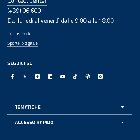
Contact Center
(+39) 06.6001
Dal lunedì al venerdì dalle 9.00 alle 18.00
Inail risponde
Sportello digitale
SEGUICI SU
Facebook - Sito esterno - Apertura in nuova finestra
X - Sito esterno - Apertura in nuova finestra
Instagram - Sito esterno - Apertura in nuo
Linkedin - Sito esterno - Apertura in 
Youtube - Sito esterno - Apertur
TikTok - Sito esterno - Ape
Spreaker - Sito estern
Feed RSS - Apert
TEMATICHE
APRI 
ACCESSO RAPIDO
APRI 