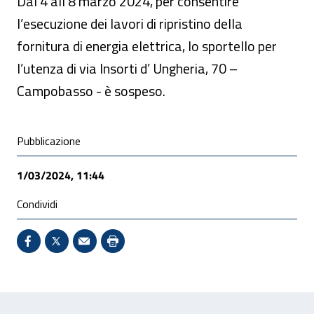
Dal 4 all'8 marzo 2024, per consentire
l’esecuzione dei lavori di ripristino della
fornitura di energia elettrica, lo sportello per
l’utenza di via Insorti d’ Ungheria, 70 –
Campobasso - è sospeso.
Condivisione social
Pubblicazione
1/03/2024, 11:44
Condividi
Condividi su Facebook - Sito esterno - Apertura in 
X - Sito esterno - Apertura in nuova finestra
Invio Mail: apre il programma di posta el
Stampa pagina: scelta meno ecologic
Feedback