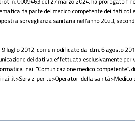
e prot. n. 0009463 del 27 marzo 2024, ha prorogato fin
lematica da parte del medico competente dei dati colle
ttoposti a sorveglianza sanitaria nell’anno 2023, second
d.m. 9 luglio 2012, come modificato dal d.m. 6 agosto 201
unicazione dei dati va effettuata esclusivamente per 
nformatica Inail “Comunicazione medico competente”, di
.inail.it>Servizi per te>Operatori della sanità>Medico