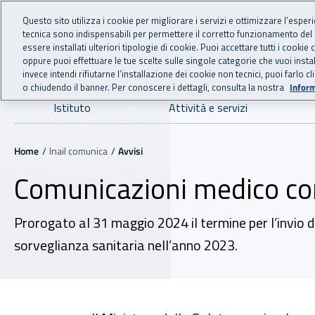
For international visitors
Vai al menu principale
Vai al contenuto principale
Questo sito utilizza i cookie per migliorare i servizi e ottimizzare l’esper
tecnica sono indispensabili per permettere il corretto funzionamento del
INAIL - Istituto Nazionale
essere installati ulteriori tipologie di cookie. Puoi accettare tutti i cook
oppure puoi effettuare le tue scelte sulle singole categorie che vuoi ins
invece intendi rifiutarne l’installazione dei cookie non tecnici, puoi farl
o chiudendo il banner. Per conoscere i dettagli, consulta la nostra
Inform
Navigazione principale
Istituto
Attività e servizi
Navigazione - Ti trovi in:
Home
Inail comunica
Avvisi
Comunicazioni medico com
Prorogato al 31 maggio 2024 il termine per l’invio del
sorveglianza sanitaria nell’anno 2023.