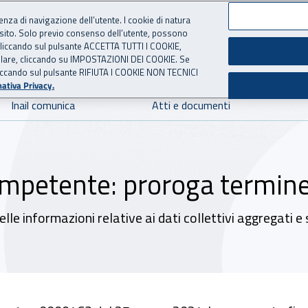
ienza di navigazione dell’utente. I cookie di natura
 sito. Solo previo consenso dell’utente, possono
 per l'Assicurazione contro 
ie cliccando sul pulsante ACCETTA TUTTI I COOKIE,
tallare, cliccando su IMPOSTAZIONI DEI COOKIE. Se
o cliccando sul pulsante RIFIUTA I COOKIE NON TECNICI
ativa Privacy.
Inail comunica
Atti e documenti
petente: proroga termine d
le informazioni relative ai dati collettivi aggregati e s