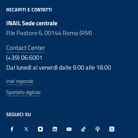
RECAPITI E CONTATTI
INAIL Sede centrale
P.le Pastore 6, 00144 Roma (RM)
Contact Center
(+39) 06.6001
Dal lunedì al venerdì dalle 9.00 alle 18.00
Inail risponde
Sportello digitale
SEGUICI SU
Facebook - Sito esterno - Apertura in nuova finestra
X - Sito esterno - Apertura in nuova finestra
Instagram - Sito esterno - Apertura in nu
Linkedin - Sito esterno - Apertura 
Youtube - Sito esterno - Aper
TikTok - Sito esterno -
Spreaker - Sito e
Feed RSS - 