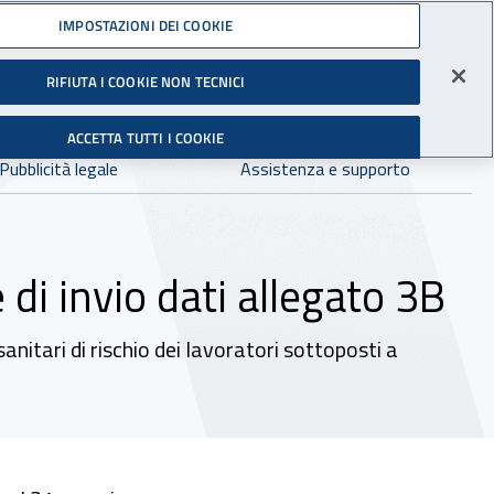
Accedi ai servizi online
IMPOSTAZIONI DEI COOKIE
gli Infortuni sul Lavoro
RIFIUTA I COOKIE NON TECNICI
Facebook - Sito esterno - Apertura in nuova finestra
X - Sito esterno - Apertura in nuova finestra
Instagram - Sito esterno - Apertura in 
Linkedin - Sito esterno - Apertur
Youtube - Sito esterno - A
Tiktok - Sito estern
Spreaker - Si
Feed R
in:
tutto INAIL.it
Avvia r
ACCETTA TUTTI I COOKIE
Dove cercare:
Pubblicità legale
Assistenza e supporto
i invio dati allegato 3B
anitari di rischio dei lavoratori sottoposti a