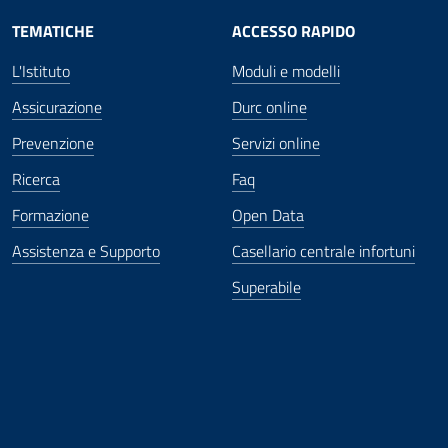
TEMATICHE
ACCESSO RAPIDO
L'Istituto
Moduli e modelli
Assicurazione
Durc online
Prevenzione
Servizi online
Ricerca
Faq
Formazione
Open Data
Assistenza e Supporto
Casellario centrale infortuni
Superabile
ova finestra
in nuova finestra
tura in nuova finestra
 Apertura in nuova finestra
sterno - Apertura in nuova finestra
Apertura nella stessa finestra