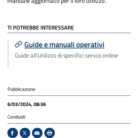
manuale aggiornato per il loro utilizzo.
TI POTREBBE INTERESSARE
TI POTREBBE INTERESSARE
Guide e manuali operativi
Guide all'utilizzo di specifici servizi online
Condivisione social
Pubblicazione
6/03/2024, 08:36
Condividi
Condividi su Facebook - Sito esterno - Apertura in 
X - Sito esterno - Apertura in nuova finestra
Invio Mail: apre il programma di posta el
Stampa pagina: scelta meno ecologic