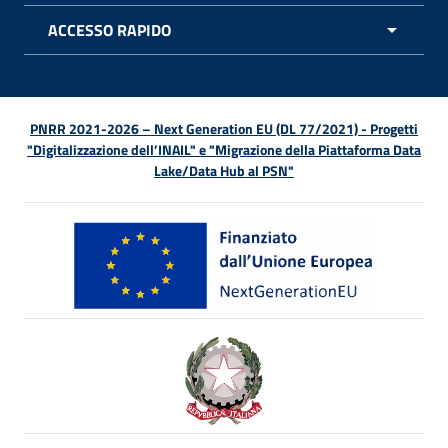
ACCESSO RAPIDO
APRI 
PNRR 2021-2026 – Next Generation EU (DL 77/2021) - Progetti
"Digitalizzazione dell’INAIL" e "Migrazione della Piattaforma Data
Lake/Data Hub al PSN"