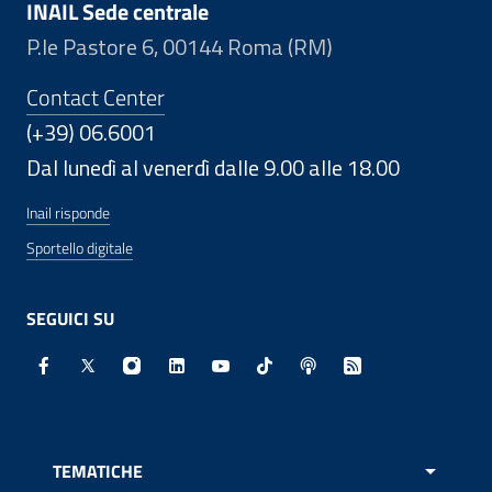
INAIL Sede centrale
P.le Pastore 6, 00144 Roma (RM)
Contact Center
(+39) 06.6001
Dal lunedì al venerdì dalle 9.00 alle 18.00
Inail risponde
Sportello digitale
SEGUICI SU
Facebook - Sito esterno - Apertura in nuova finestra
X - Sito esterno - Apertura in nuova finestra
Instagram - Sito esterno - Apertura in nuo
Linkedin - Sito esterno - Apertura in 
Youtube - Sito esterno - Apertur
TikTok - Sito esterno - Ape
Spreaker - Sito estern
Feed RSS - Apert
TEMATICHE
APRI 