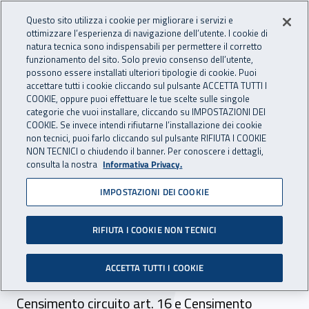
Accedi ai servizi online
For international visitors
Vai al menu principale
Vai al contenuto principale
Questo sito utilizza i cookie per migliorare i servizi e
ottimizzare l’esperienza di navigazione dell’utente. I cookie di
INAIL - Istituto Nazionale per 
natura tecnica sono indispensabili per permettere il corretto
Apri cerca
Apr
funzionamento del sito. Solo previo consenso dell’utente,
possono essere installati ulteriori tipologie di cookie. Puoi
Navigazione principale
accettare tutti i cookie cliccando sul pulsante ACCETTA TUTTI I
COOKIE, oppure puoi effettuare le tue scelte sulle singole
Navigazione - Ti trovi in:
Home
Inail comunica
Avvisi
categorie che vuoi installare, cliccando su IMPOSTAZIONI DEI
COOKIE. Se invece intendi rifiutarne l’installazione dei cookie
non tecnici, puoi farlo cliccando sul pulsante RIFIUTA I COOKIE
Civa: online nuovi servizi
NON TECNICI o chiudendo il banner. Per conoscere i dettagli,
consulta la nostra
Informativa Privacy.
del settore apparecchi a
IMPOSTAZIONI DEI COOKIE
pressione
RIFIUTA I COOKIE NON TECNICI
Dall'11 marzo 2024 sono attivi i nuovi servizi
online di Taratura martinetto, Rinnovo del
ACCETTA TUTTI I COOKIE
certificato approvazione generatori modulari,
Censimento circuito art. 16 e Censimento