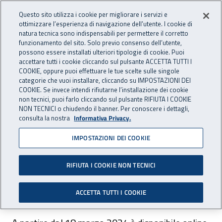
Accedi ai servizi online
For international visitors
Vai al menu principale
Vai al contenuto principale
Questo sito utilizza i cookie per migliorare i servizi e
ottimizzare l’esperienza di navigazione dell’utente. I cookie di
INAIL - Istituto Nazionale per 
natura tecnica sono indispensabili per permettere il corretto
Apri cerca
Apr
funzionamento del sito. Solo previo consenso dell’utente,
possono essere installati ulteriori tipologie di cookie. Puoi
Navigazione principale
accettare tutti i cookie cliccando sul pulsante ACCETTA TUTTI I
COOKIE, oppure puoi effettuare le tue scelte sulle singole
Navigazione - Ti trovi in:
Home
Inail comunica
Avvisi
categorie che vuoi installare, cliccando su IMPOSTAZIONI DEI
COOKIE. Se invece intendi rifiutarne l’installazione dei cookie
non tecnici, puoi farlo cliccando sul pulsante RIFIUTA I COOKIE
Certificazione Unica 2024
NON TECNICI o chiudendo il banner. Per conoscere i dettagli,
consulta la nostra
Informativa Privacy.
relativa ai redditi percepiti
IMPOSTAZIONI DEI COOKIE
nel corso dell’anno 2023
RIFIUTA I COOKIE NON TECNICI
Disponibile, dal 18 marzo 2024, la Certificazione
Unica 2024.
ACCETTA TUTTI I COOKIE