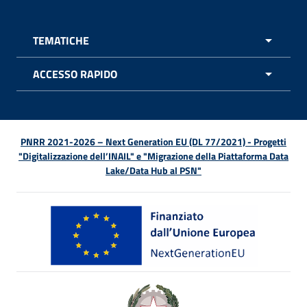
TEMATICHE
APRI 
ACCESSO RAPIDO
APRI 
PNRR 2021-2026 – Next Generation EU (DL 77/2021) - Progetti
"Digitalizzazione dell’INAIL" e "Migrazione della Piattaforma Data
Lake/Data Hub al PSN"