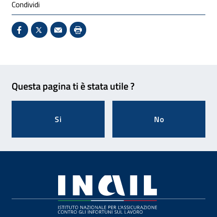
Condividi
Condividi su Facebook - Sito esterno - Apertura in 
X - Sito esterno - Apertura in nuova finestra
Invio Mail: apre il programma di posta el
Stampa pagina: scelta meno ecologic
Feedback
Questa pagina ti è stata utile ?
Si
No
Footer