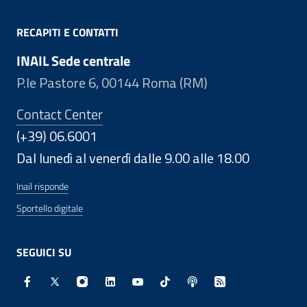
RECAPITI E CONTATTI
INAIL Sede centrale
P.le Pastore 6, 00144 Roma (RM)
Contact Center
(+39) 06.6001
Dal lunedì al venerdì dalle 9.00 alle 18.00
Inail risponde
Sportello digitale
SEGUICI SU
Facebook - Sito esterno - Apertura in nuova finestra
X - Sito esterno - Apertura in nuova finestra
Instagram - Sito esterno - Apertura in nuo
Linkedin - Sito esterno - Apertura in 
Youtube - Sito esterno - Apertur
TikTok - Sito esterno - Ape
Spreaker - Sito estern
Feed RSS - Apert