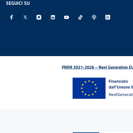
SEGUICI SU
Facebook - Sito esterno - Apertura in nuova finestra
X - Sito esterno - Apertura in nuova finestra
Instagram - Sito esterno - Apertura in nu
Linkedin - Sito esterno - Apertura 
Youtube - Sito esterno - Aper
TikTok - Sito esterno -
Spreaker - Sito e
Feed RSS - 
PNRR 2021-2026 – Next Generation EU (D