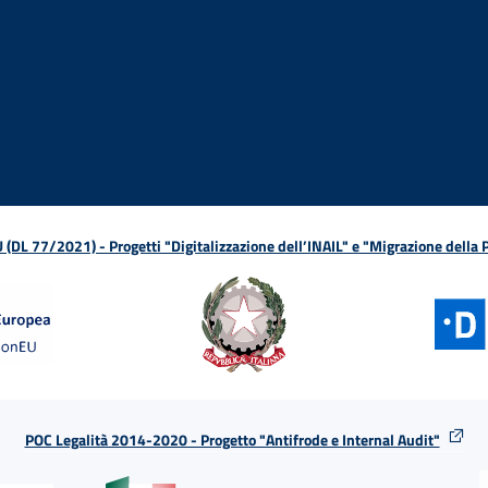
ova finestra
in nuova finestra
tura in nuova finestra
 Apertura in nuova finestra
sterno - Apertura in nuova finestra
Apertura nella stessa finestra
L 77/2021) - Progetti "Digitalizzazione dell’INAIL" e "Migrazione della
POC Legalità 2014-2020 - Progetto "Antifrode e Internal Audit"