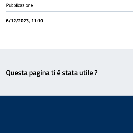
Condivisione social
Pubblicazione
6/12/2023, 11:10
Feedback
Questa pagina ti è stata utile ?
Footer