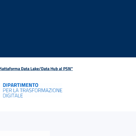
 Piattaforma Data Lake/Data Hub al PSN"