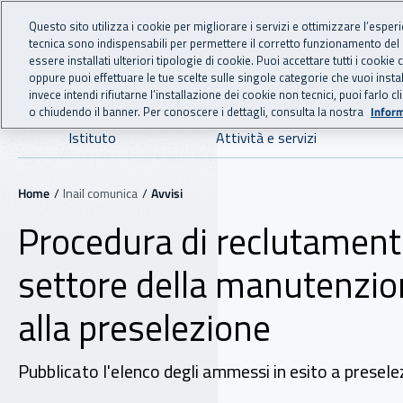
For international visitors
Vai al menu principale
Vai al contenuto principale
Questo sito utilizza i cookie per migliorare i servizi e ottimizzare l’esper
tecnica sono indispensabili per permettere il corretto funzionamento del
INAIL - Istituto Nazionale
essere installati ulteriori tipologie di cookie. Puoi accettare tutti i cook
oppure puoi effettuare le tue scelte sulle singole categorie che vuoi ins
invece intendi rifiutarne l’installazione dei cookie non tecnici, puoi farl
o chiudendo il banner. Per conoscere i dettagli, consulta la nostra
Inform
Navigazione principale
Istituto
Attività e servizi
Navigazione - Ti trovi in:
Home
Inail comunica
Avvisi
Procedura di reclutamento
settore della manutenzion
alla preselezione
Pubblicato l'elenco degli ammessi in esito a preselez