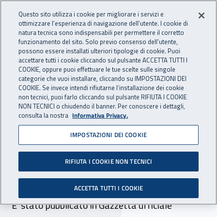
Accedi ai servizi online
For international visitors
Vai al menu principale
Vai al contenuto principale
Questo sito utilizza i cookie per migliorare i servizi e
ottimizzare l’esperienza di navigazione dell’utente. I cookie di
INAIL - Istituto Nazionale per 
natura tecnica sono indispensabili per permettere il corretto
Apri cerca
Apr
funzionamento del sito. Solo previo consenso dell’utente,
possono essere installati ulteriori tipologie di cookie. Puoi
Navigazione principale
accettare tutti i cookie cliccando sul pulsante ACCETTA TUTTI I
COOKIE, oppure puoi effettuare le tue scelte sulle singole
Navigazione - Ti trovi in:
Home
Inail comunica
Avvisi
categorie che vuoi installare, cliccando su IMPOSTAZIONI DEI
COOKIE. Se invece intendi rifiutarne l’installazione dei cookie
non tecnici, puoi farlo cliccando sul pulsante RIFIUTA I COOKIE
Avviso pubblico per il
NON TECNICI o chiudendo il banner. Per conoscere i dettagli,
consulta la nostra
Informativa Privacy.
finanziamento di progetti di
IMPOSTAZIONI DEI COOKIE
formazione e informazione
per il reinserimento
RIFIUTA I COOKIE NON TECNICI
lavorativo - edizione 2023
ACCETTA TUTTI I COOKIE
E' stato pubblicato in Gazzetta ufficiale