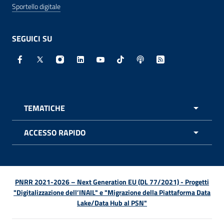
Sportello digitale
SEGUICI SU
Facebook - Sito esterno - Apertura in nuova finestra
X - Sito esterno - Apertura in nuova finestra
Instagram - Sito esterno - Apertura in nuo
Linkedin - Sito esterno - Apertura in 
Youtube - Sito esterno - Apertur
TikTok - Sito esterno - Ape
Spreaker - Sito estern
Feed RSS - Apert
TEMATICHE
APRI 
ACCESSO RAPIDO
APRI 
PNRR 2021-2026 – Next Generation EU (DL 77/2021) - Progetti
"Digitalizzazione dell’INAIL" e "Migrazione della Piattaforma Data
Lake/Data Hub al PSN"