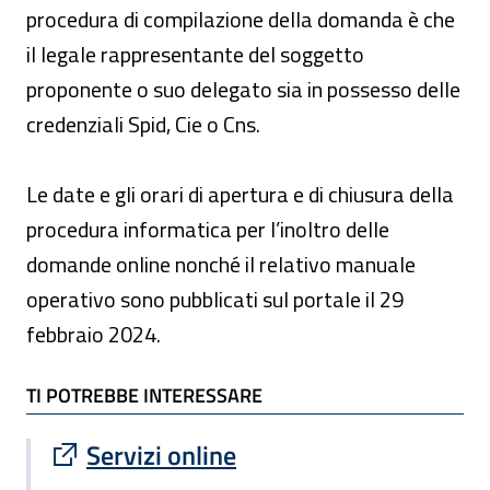
procedura di compilazione della domanda è che
il legale rappresentante del soggetto
proponente o suo delegato sia in possesso delle
credenziali Spid, Cie o Cns.
Le date e gli orari di apertura e di chiusura della
procedura informatica per l’inoltro delle
domande online nonché il relativo manuale
operativo sono pubblicati sul portale il 29
febbraio 2024.
TI POTREBBE INTERESSARE
TI POTREBBE INTERESSARE
Sito esterno : apre una nuova finestra
Servizi online