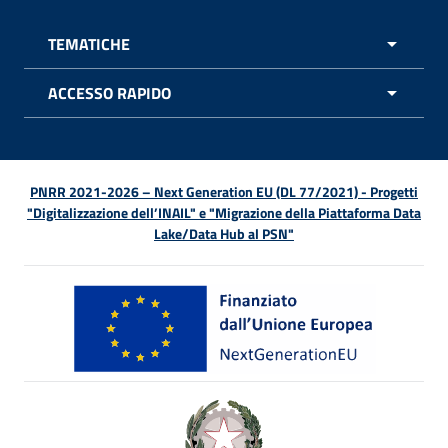
TEMATICHE
APRI 
ACCESSO RAPIDO
APRI 
PNRR 2021-2026 – Next Generation EU (DL 77/2021) - Progetti
"Digitalizzazione dell’INAIL" e "Migrazione della Piattaforma Data
Lake/Data Hub al PSN"