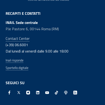
RECAPITI E CONTATTI
INAIL Sede centrale
P.le Pastore 6, 00144 Roma (RM)
Contact Center
(+39) 06.6001
Dal lunedì al venerdì dalle 9.00 alle 18.00
Inail risponde
Sportello digitale
SEGUICI SU
Facebook - Sito esterno - Apertura in nuova finestra
X - Sito esterno - Apertura in nuova finestra
Instagram - Sito esterno - Apertura in nuo
Linkedin - Sito esterno - Apertura in 
Youtube - Sito esterno - Apertur
TikTok - Sito esterno - Ape
Spreaker - Sito estern
Feed RSS - Apert