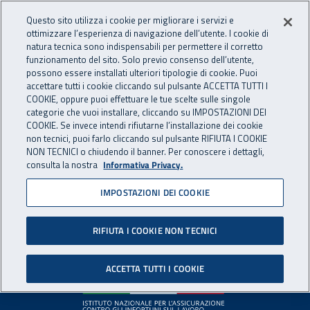
Accedi ai servizi online
For international visitors
Vai al menu principale
Vai al contenuto principale
Questo sito utilizza i cookie per migliorare i servizi e
ottimizzare l’esperienza di navigazione dell’utente. I cookie di
INAIL - Istituto Nazionale per 
natura tecnica sono indispensabili per permettere il corretto
Apri cerca
Apr
funzionamento del sito. Solo previo consenso dell’utente,
possono essere installati ulteriori tipologie di cookie. Puoi
Navigazione principale
accettare tutti i cookie cliccando sul pulsante ACCETTA TUTTI I
COOKIE, oppure puoi effettuare le tue scelte sulle singole
Pagina non disponibile
categorie che vuoi installare, cliccando su IMPOSTAZIONI DEI
COOKIE. Se invece intendi rifiutarne l’installazione dei cookie
non tecnici, puoi farlo cliccando sul pulsante RIFIUTA I COOKIE
Il contenuto non è stato trovato. Per continuare la
NON TECNICI o chiudendo il banner. Per conoscere i dettagli,
consulta la nostra
Informativa Privacy.
navigazione è possibile ritornare alla
home page
o utilizzare
il menu principale.
IMPOSTAZIONI DEI COOKIE
RIFIUTA I COOKIE NON TECNICI
Footer
ACCETTA TUTTI I COOKIE