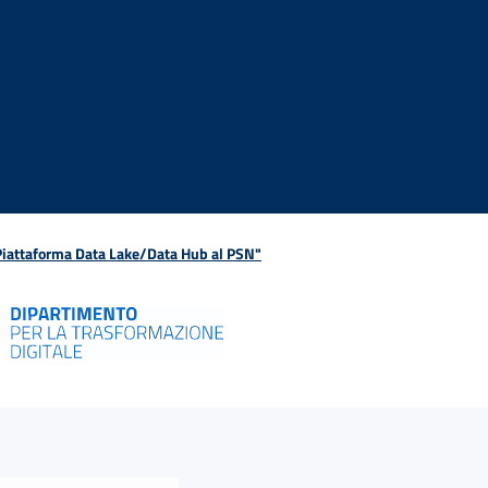
 Piattaforma Data Lake/Data Hub al PSN"