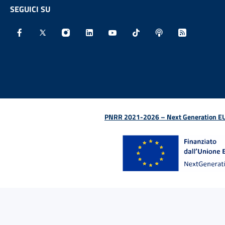
SEGUICI SU
Facebook - Sito esterno - Apertura in nuova finestra
X - Sito esterno - Apertura in nuova finestra
Instagram - Sito esterno - Apertura in nu
Linkedin - Sito esterno - Apertura 
Youtube - Sito esterno - Aper
TikTok - Sito esterno -
Spreaker - Sito e
Feed RSS - 
PNRR 2021-2026 – Next Generation EU (D