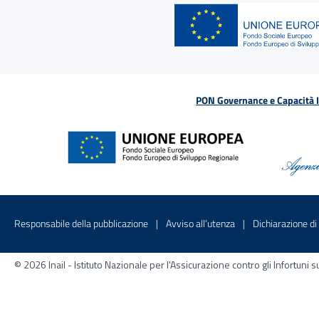
PON Governance e Capacità Is
Menu di servizio
Sito interno - Apre in una nuova finestr
Sito interno - Apre
Responsabile della pubblicazione
Avviso all’utenza
Dichiarazione di 
© 2026 Inail - Istituto Nazionale per l'Assicurazione contro gli Infortu