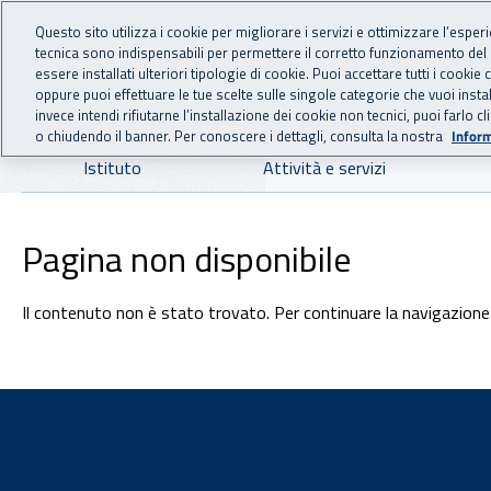
For international visitors
Vai al menu principale
Vai al contenuto principale
Questo sito utilizza i cookie per migliorare i servizi e ottimizzare l’esper
tecnica sono indispensabili per permettere il corretto funzionamento del
INAIL - Istituto Nazionale
essere installati ulteriori tipologie di cookie. Puoi accettare tutti i cook
oppure puoi effettuare le tue scelte sulle singole categorie che vuoi ins
invece intendi rifiutarne l’installazione dei cookie non tecnici, puoi farl
o chiudendo il banner. Per conoscere i dettagli, consulta la nostra
Inform
Navigazione principale
Istituto
Attività e servizi
Pagina non disponibile
Il contenuto non è stato trovato. Per continuare la navigazione 
Footer