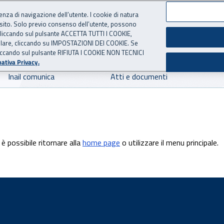
ienza di navigazione dell’utente. I cookie di natura
 sito. Solo previo consenso dell’utente, possono
 per l'Assicurazione contro 
ie cliccando sul pulsante ACCETTA TUTTI I COOKIE,
tallare, cliccando su IMPOSTAZIONI DEI COOKIE. Se
o cliccando sul pulsante RIFIUTA I COOKIE NON TECNICI
ativa Privacy.
Inail comunica
Atti e documenti
è possibile ritornare alla
home page
o utilizzare il menu principale.