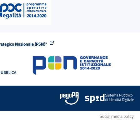
rategico Nazionale (PSN)"
tra
nella stessa finestra
Apr
Social media policy