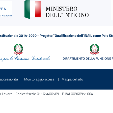
tituzionale 2014-2020 - Progetto "Qualificazione dell'INAIL come Polo St
a
 in una nuova finestra
Sito interno - Apre in una nuova finestra
Sito interno - Apre in una nuova fines
Sito interno - Apre 
accessibilità
Monitoraggio accessi
Mappa del sito
ni sul Lavoro - Codice fiscale 01165400589 - P. IVA 00968951004