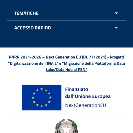
TEMATICHE
APRI 
ACCESSO RAPIDO
APRI 
PNRR 2021-2026 – Next Generation EU (DL 77/2021) - Progetti
"Digitalizzazione dell’INAIL" e "Migrazione della Piattaforma Data
Lake/Data Hub al PSN"