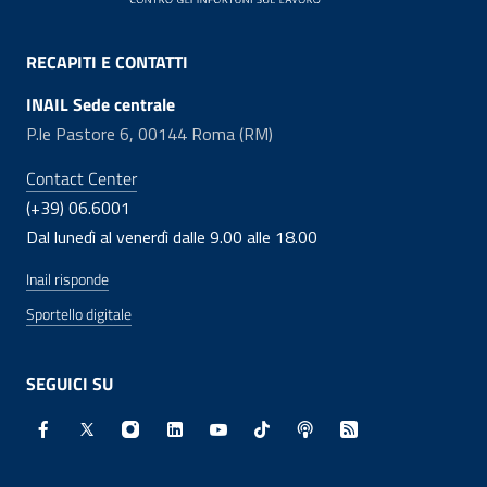
RECAPITI E CONTATTI
INAIL Sede centrale
P.le Pastore 6, 00144 Roma (RM)
Contact Center
(+39) 06.6001
Dal lunedì al venerdì dalle 9.00 alle 18.00
Inail risponde
Sportello digitale
SEGUICI SU
Facebook - Sito esterno - Apertura in nuova finestra
X - Sito esterno - Apertura in nuova finestra
Instagram - Sito esterno - Apertura in nuo
Linkedin - Sito esterno - Apertura in 
Youtube - Sito esterno - Apertur
TikTok - Sito esterno - Ape
Spreaker - Sito estern
Feed RSS - Apert