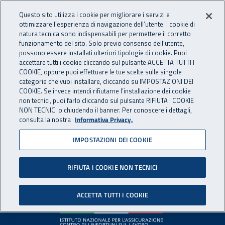
Accedi ai servizi online
For international visitors
Vai al menu principale
Vai al contenuto principale
Questo sito utilizza i cookie per migliorare i servizi e
ottimizzare l’esperienza di navigazione dell’utente. I cookie di
INAIL - Istituto Nazionale per 
natura tecnica sono indispensabili per permettere il corretto
Apri cerca
Apr
funzionamento del sito. Solo previo consenso dell’utente,
possono essere installati ulteriori tipologie di cookie. Puoi
Navigazione principale
accettare tutti i cookie cliccando sul pulsante ACCETTA TUTTI I
COOKIE, oppure puoi effettuare le tue scelte sulle singole
Pagina non disponibile
categorie che vuoi installare, cliccando su IMPOSTAZIONI DEI
COOKIE. Se invece intendi rifiutarne l’installazione dei cookie
non tecnici, puoi farlo cliccando sul pulsante RIFIUTA I COOKIE
Il contenuto non è stato trovato. Per continuare la
NON TECNICI o chiudendo il banner. Per conoscere i dettagli,
consulta la nostra
Informativa Privacy.
navigazione è possibile ritornare alla
home page
o utilizzare
il menu principale.
IMPOSTAZIONI DEI COOKIE
RIFIUTA I COOKIE NON TECNICI
Footer
ACCETTA TUTTI I COOKIE