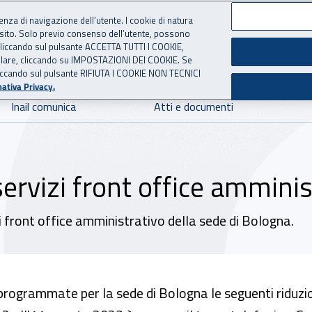
ienza di navigazione dell’utente. I cookie di natura
 sito. Solo previo consenso dell’utente, possono
 per l'Assicurazione contro 
ie cliccando sul pulsante ACCETTA TUTTI I COOKIE,
tallare, cliccando su IMPOSTAZIONI DEI COOKIE. Se
o cliccando sul pulsante RIFIUTA I COOKIE NON TECNICI
ativa Privacy.
Inail comunica
Atti e documenti
ervizi front office amminis
zi front office amministrativo della sede di Bologna.
programmate per la sede di Bologna le seguenti riduzi