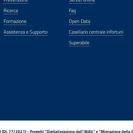
Ricerca
Faq
Formazione
Open Data
Assistenza e Supporto
Casellario centrale infortuni
Superabile
ova finestra
in nuova finestra
tura in nuova finestra
 Apertura in nuova finestra
sterno - Apertura in nuova finestra
Apertura nella stessa finestra
L 77/2021) - Progetti "Digitalizzazione dell’INAIL" e "Migrazione della