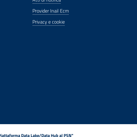
Provider Inail Ecm
Privacy e cookie
 Piattaforma Data Lake/Data Hub al PSN"