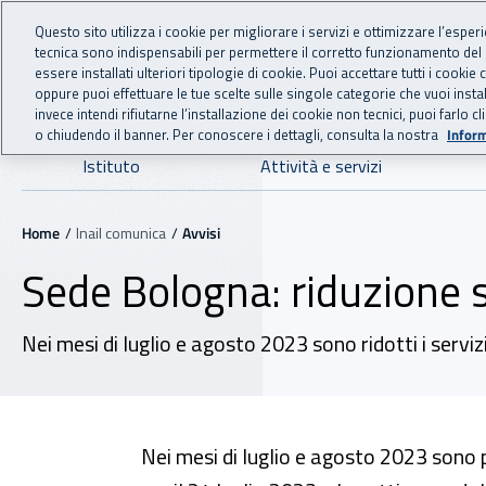
For international visitors
Vai al menu principale
Vai al contenuto principale
Questo sito utilizza i cookie per migliorare i servizi e ottimizzare l’esper
tecnica sono indispensabili per permettere il corretto funzionamento del
INAIL - Istituto Nazionale
essere installati ulteriori tipologie di cookie. Puoi accettare tutti i cook
oppure puoi effettuare le tue scelte sulle singole categorie che vuoi ins
invece intendi rifiutarne l’installazione dei cookie non tecnici, puoi farl
o chiudendo il banner. Per conoscere i dettagli, consulta la nostra
Inform
Navigazione principale
Istituto
Attività e servizi
Navigazione - Ti trovi in:
Home
Inail comunica
Avvisi
Sede Bologna: riduzione s
Nei mesi di luglio e agosto 2023 sono ridotti i servi
Nei mesi di luglio e agosto 2023 sono 