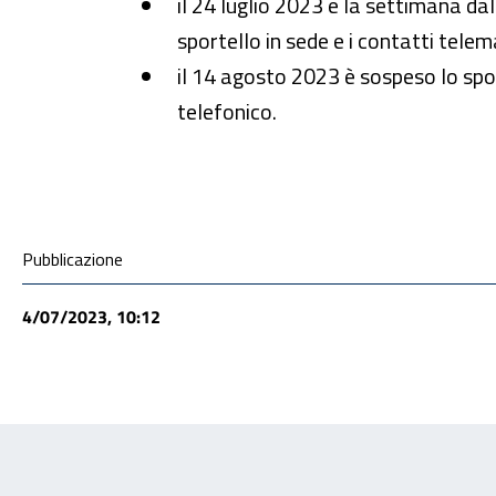
il 24 luglio 2023 e la settimana da
sportello in sede e i contatti telema
il 14 agosto 2023 è sospeso lo sport
telefonico.
Condivisione social
Pubblicazione
4/07/2023, 10:12
Feedback