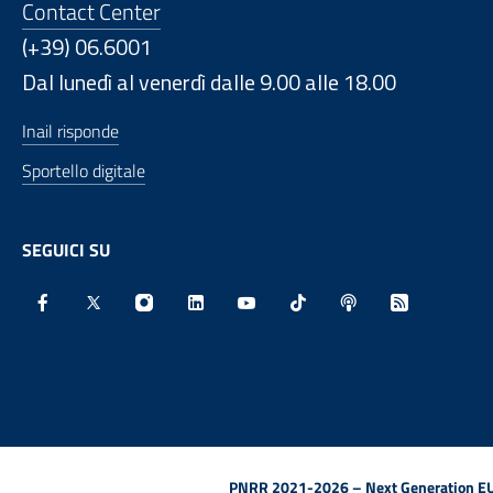
Contact Center
(+39) 06.6001
Dal lunedì al venerdì dalle 9.00 alle 18.00
Inail risponde
Sportello digitale
SEGUICI SU
Facebook - Sito esterno - Apertura in nuova finestra
X - Sito esterno - Apertura in nuova finestra
Instagram - Sito esterno - Apertura in nu
Linkedin - Sito esterno - Apertura 
Youtube - Sito esterno - Aper
TikTok - Sito esterno -
Spreaker - Sito e
Feed RSS - 
PNRR 2021-2026 – Next Generation EU (D